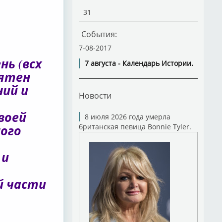
31
События:
7-08-2017
нь (всх
7 августа - Календарь Истории.
иятен
ний и
Новости
воей
8 июля 2026 года умерла
ного
британская певица Bonnie Tyler.
 и
й части