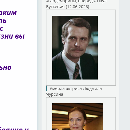
«Гардемарины, вперед!» Паул
Буткевич (12.06.2026)
аким
ть
с
зни вы
ьно
Умерла актриса Людмила
Чурсина
баяние и