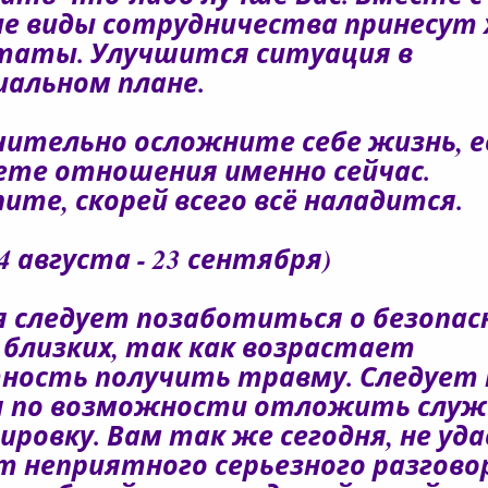
е виды сотрудничества принесут
таты. Улучшится ситуация в
альном плане.
чительно осложните себе жизнь, е
ете отношения именно сейчас.
ите, скорей всего всё наладится.
4 августа - 23 сентября)
я следует позаботиться о безопас
и близких, так как возрастает
ность получить травму. Следует 
я по возможности отложить слу
ировку. Вам так же сегодня, не уд
т неприятного серьезного разгово