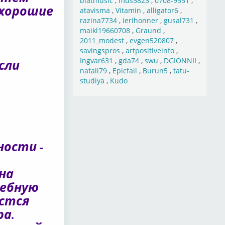
blatmusic
,
mus5823
,
0708-9551
,
 хорошие
atavisma
,
Vitamin
,
alligator6
,
razina7734
,
ierihonner
,
gusal731
,
maikl19660708
,
Graund
,
2011_modest
,
evgen520807
,
savingspros
,
artpositiveinfo
,
Ingvar631
,
gda74
,
swu
,
DGIONNII
,
сли
natali79
,
Epicfail
,
Burun5
,
tatu-
studiya
,
Kudo
ности -
на
жебную
астся
ра.