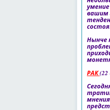
умение
вашим 
тенден
состоя
Нынче 
пробле
приход
монетк
РАК
(22
Сегодн
тратит
мнения
предст