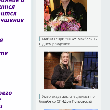
вится
тится
учшение
я
Майкл Генри "Нико" Макбрэйн -
С Днем рождения!
ьте
оего
Умер академик, специалист по
е
борьбе со СПИДом Покровский
и