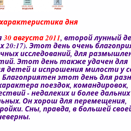
характеристика дня
я
30 августа 2011
, второй лунный де
зах 20:17). Этот день очень благопр
учных исследований, для размышле
ий. Этот день также удачен для
я детей и испрошения милости у с
. Благоприятен этот день для раз
 характера поездок, командировок,
ствий - недалеких и более дальних
ьных. Он хорош для перемещения,
ройки. Сны, правда, в большей свое
неверны.