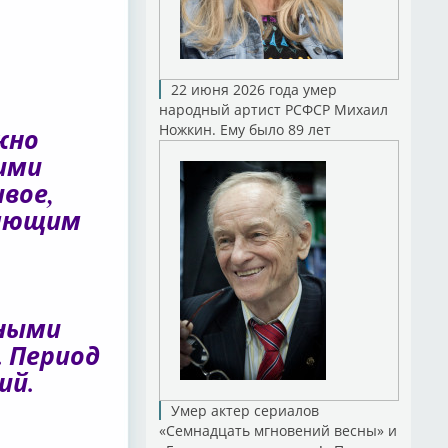
22 июня 2026 года умер
народный артист РСФСР Михаил
Ножкин. Ему было 89 лет
жно
ими
вое,
жающим
ьными
. Период
ий.
Умер актер сериалов
«Семнадцать мгновений весны» и