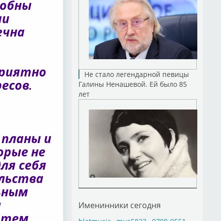
собны
ми
ечна
приятно
Не стало легендарной певицы
есов.
Галины Ненашевой. Ей было 85
лет
 планы и
орые не
ля себя
льства
ьным
и
Именинники сегодня
с тем