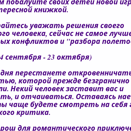
м побалуйте своих детей новой иг
тересной книжкой.
айтесь уважать решения своего
го человека, сейчас не самое лучш
вых конфликтов и "разбора полето
4 сентября - 23 октября)
одня перестанете откровенничать
тью, которой прежде безгранично
ли. Некий человек заставит вас и
ть, и отчаиваться. Оставаясь нае
 вы чаще будете смотреть на себя
ого критика.
орош для романтического приключ