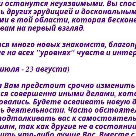
и останутся неуязвимыми. Вы спо
ь других эрудицией и доскональны
ми в той области, которая бескон
вам на первый взгляд.
ся много новых знакомств, благо
е на всех "уровнях" чувств и интер
 июля - 23 августа)
я Вам предстоит срочно изменить
ся совершенно иными делами, кот
овались. Будете осваивать новую д
ь деятельности. Часто обстояте
подталкивать вас к самостоятел
иям, так как другие не в состояни
ить что-либо лучше Вас. Вместе 