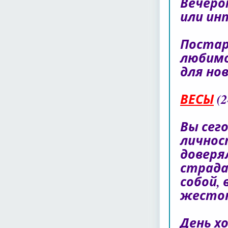
Вечеро
или ин
Постар
любимо
для но
ВЕСЫ
(2
Вы сег
личнос
доверя
страда
собой,
жесток
День х