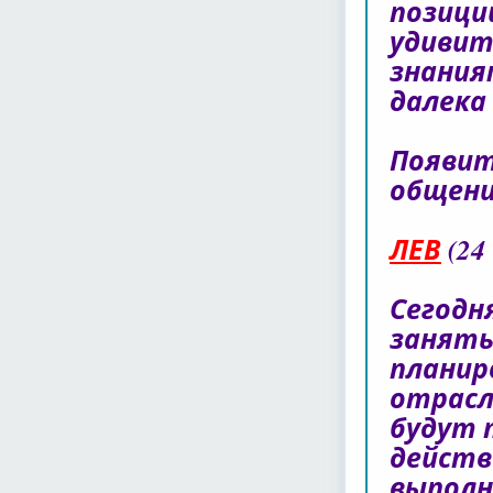
позици
удивит
знания
далека 
Появит
общени
ЛЕВ
(24
Сегодн
занять
планир
отрасл
будут 
действ
выполн