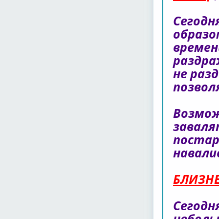
Сегодн
образо
времен
раздра
не раз
позвол
Возмож
заваля
постар
навали
БЛИЗН
Сегодн
неболь