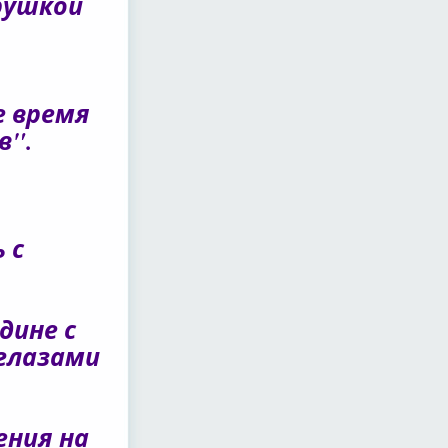
рушкой
е время
в".
 с
дине с
 глазами
ения на