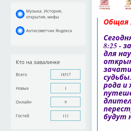
Музыка. История,
открытия, мифы
Общая 
Антисоветчик Яндекса
Сегодн
8:25 - 
для на
открыт
Кто на завалинке
зачати
Всего
18517
судьбы
рода и
Новых
1
путеше
длител
Онлайн
9
перест
будут 
Гостей
111