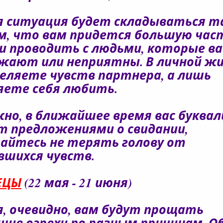
я ситуация будет складываться т
м, что вам придется большую час
и проводить с людьми, которые ва
жают или неприятны. В личной жи
деляете чувств партнера, а лишь
яете себя любить.
но, в ближайшее время вас буквал
т предложениями о свидании,
айтесь не терять голову от
вшихся чувств.
ЕЦЫ
(22 мая - 21 июня)
я, очевидно, вам будут прощать
шие огрехи по разным причинам. О