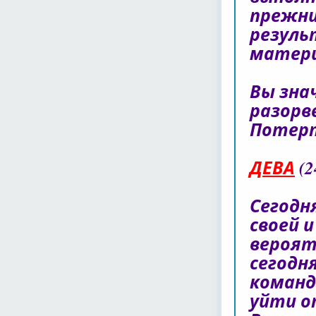
прежни
резуль
матери
Вы зна
разорв
Потерп
ДЕВА
(2
Сегодн
своей 
вероят
сегодн
команд
уйти о