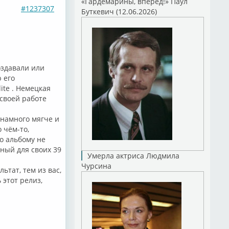
«Гардемарины, вперед!» Паул
#1237307
Буткевич (12.06.2026)
оздавали или
 его
ite . Немецкая
своей работе⁣
 намного мягче и
 чём-то,
то альбому не
ный для своих 39
Умерла актриса Людмила
Чурсина
ьтат, тем из вас,
 этот релиз,