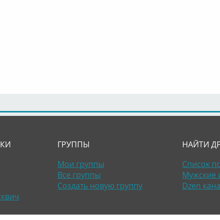
ЛКИ
ГРУППЫ
НАЙТИ Д
Мои группы
Список п
Все группы
Мужские 
Создать новую группу
Dzen кан
сквич