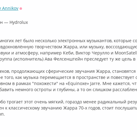
v Annikov
Оффлайн
н — ⁣Hydrolux
ногих лет было несколько электронных музыкантов, которые с
 вдохновлённую творчеством Жарра, или музыку, воссоздающую
вуки и атмосферу, например Кеби, Виктор Черулло и МооnSatell
руппа (исполнитель) ⁣Ава Фелсенштейн преследует ту же цель в 
реков, продолжающих сферические звучания Жарра, становятся
е того, как музыка перемещается в пространстве и повествует о
овном в рамках "похожести" на «Equinoxe» Jarre. Мне кажется, ч
авить немного остроты и глубины, а то он слишком расслаблен
обо трогает этот очень мягкий, гораздо менее радикальный резул
н к классическому звучанию Жарра 70-х годов, стоит послушать
оп.