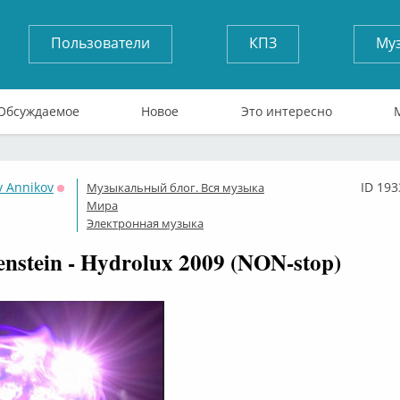
Пользователи
КПЗ
Му
Обсуждаемое
Новое
Это интересно
v Annikov
ID 193
Музыкальный блог. Вся музыка
Оффлайн
Мира
Электронная музыка
enstein - Hydrolux 2009 (NON-stop)