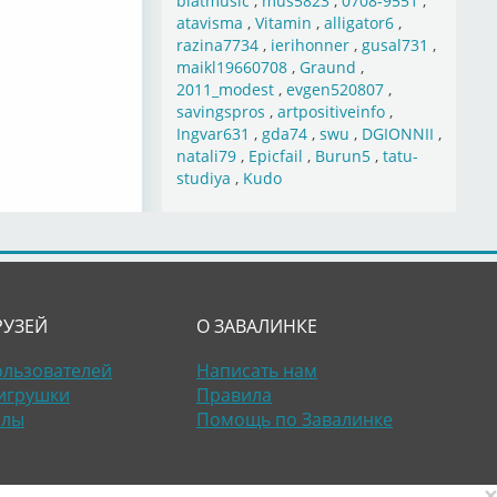
blatmusic
,
mus5823
,
0708-9551
,
atavisma
,
Vitamin
,
alligator6
,
razina7734
,
ierihonner
,
gusal731
,
maikl19660708
,
Graund
,
2011_modest
,
evgen520807
,
savingspros
,
artpositiveinfo
,
Ingvar631
,
gda74
,
swu
,
DGIONNII
,
natali79
,
Epicfail
,
Burun5
,
tatu-
studiya
,
Kudo
РУЗЕЙ
О ЗАВАЛИНКЕ
ользователей
Написать нам
игрушки
Правила
алы
Помощь по Завалинке
×