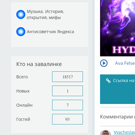
Музыка. История,
открытия, мифы
Антисоветчик Яндекса
Ava Felse
Кто на завалинке
Всего
18517
Ссылка на
Новых
1
Онлайн
7
Комментарии (
Гостей
93
Vyachesla