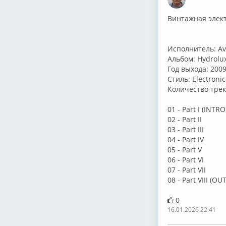
⁣Винтажная элек
Исполнитель: Av
Альбом: Hydrolu
Год выхода: 200
Стиль: Electronic
Количество трек
01 - Part I (INTRO
02 - Part II
03 - Part III
04 - Part IV
05 - Part V
06 - Part VI
07 - Part VII
08 - Part VIII (OU
0
16.01.2026 22:41