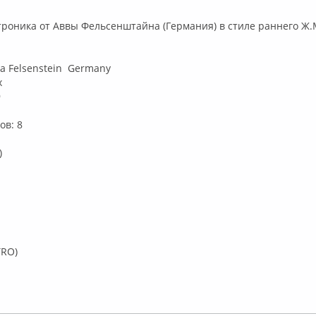
Оффлайн
троника от Аввы Фельсенштайна (Германия) в стиле раннего Ж
a Felsenstein Germany
x
9
ов: 8
)
TRO)