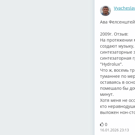
Vyachesla
⁣Ава Фелсенштей
2009г. Отзыв:
На протяжении м
создают музыку,
синтезаторные з
синтезаторная г
"⁣Hydrolux".
Что ж, восемь т
туманнее по мер
оставаясь в осн
помешало бы доб
минут.
Хотя меня не ос
кто неравнодуше
выложен нон-ст
0
16.01.2026 23:13