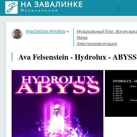
НА ЗАВАЛИНКЕ
Войти
Рег
|
Музыкальная
соцсеть
Vyacheslav Annikov
Музыкальный блог. Вся музык
Оффлайн
Мира
Электронная музыка
Ava Felsenstein - Hydrolux - ABYSS