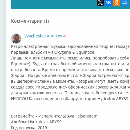
Комментарии (1)
Vyacheslav Annikov
Оффлайн
⁣Ретро-электронная музыка, вдохновленная творчеством Jea
первыми альбомами Oxygene & Equinoxe.
Лишь немногие музыканты осмелились попробовать себя 
Equinoxe). Будь то страх быть обвиненным в плагиате или 
востребованы. Время от времени всплывает несколько п
Жарра.. Но целые альбомы в стиле Жарра встречаются кр
вышеперечисленные моменты, которые могут иметь конфл
создал свое «продолжение» сферических звуков а-ля Жан
для «рынка» или «сцены». Теперь, спустя более десяти ле
HYDROLUX, посвященного Жарру, история Hydrolux ABYSS п
Встречайте - Исполнитель: Ava Felsenstein
Альбом: Hydrolux - ABYSS
Год выпуска: 2019