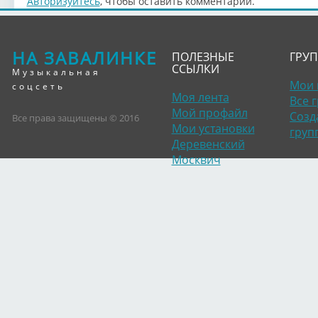
Авторизуйтесь
, чтобы оставить комментарий.
НА ЗАВАЛИНКЕ
ПОЛЕЗНЫЕ
ГРУ
ССЫЛКИ
Музыкальная
Мои 
соцсеть
Моя лента
Все 
Мой профайл
Созд
Все права защищены © 2016
Мои установки
груп
Деревенский
Москвич