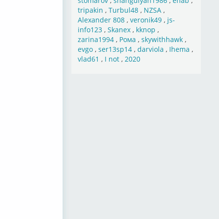
stomarov
,
shahgulyan1986
,
ehab
,
tripakin
,
Turbul48
,
NZSA
,
Alexander 808
,
veronik49
,
js-
info123
,
Skanex
,
kknop
,
zarina1994
,
Рома
,
skywithhawk
,
evgo
,
ser13sp14
,
darviola
,
Ihema
,
vlad61
,
I not
,
2020