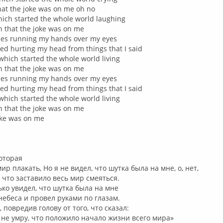
that the joke was on me oh no
which started the whole world laughing
en that the joke was on me
skies running my hands over my eyes
 bed hurting my head from things that I said
ed which started the whole world living
en that the joke was on me
skies running my hands over my eyes
 bed hurting my head from things that I said
ed which started the whole world living
en that the joke was on me
oke was on me
которая
ир плакать, Но я не видел, что шутка была на мне, о, нет,
, что заставило весь мир смеяться.
ько увидел, что шутка была на мне
небеса и провел руками по глазам.
, повредив голову от того, что сказал:
 не умру, что положило начало жизни всего мира»