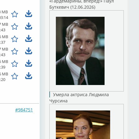
«Гардемарины, вперед!» Паул
Буткевич (12.06.2026)
3 MB
03:14
7 MB
:43
6 MB
:37
7 MB
:43
5 MB
:39
6 MB
:20
Умерла актриса Людмила
Чурсина
#984751