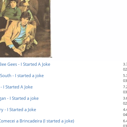
Bee Gees - I Started A Joke
3.
02
South - I started a joke
5.
03
- I Started A Joke
7.
03
an - I Started a joke
3.
02
y - I Started a Joke
4.
04
Comecei a Brincadeira (I started a joke)
6.
03