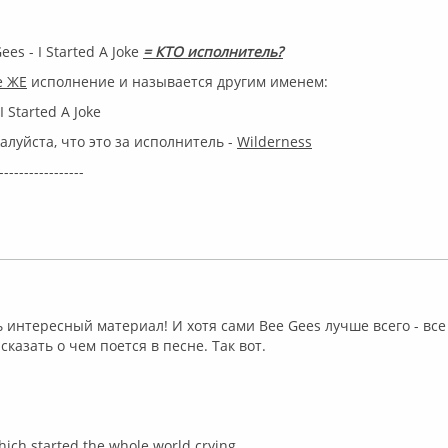
Gees - I Started A Joke
= КТО исполнитель?
е ЖЕ
исполнение и называется другим именем:
I Started A Joke
алуйста, что это за исполнитель -
Wilderness
-----------------
флайн
ь интересный материал! И хотя сами Bee Gees лучше всего - все
сказать о чем поется в песне. Так вот.
which started the whole world crying