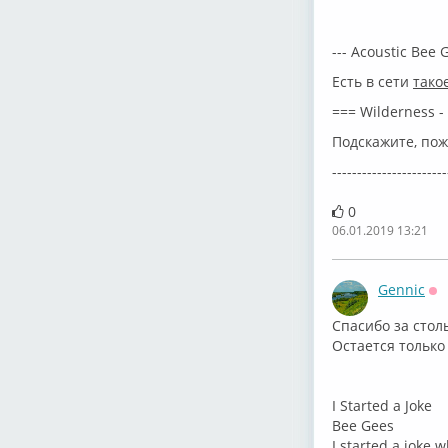
--- Acoustic Bee 
Есть в сети
тако
=== Wilderness - 
Подскажите, пож
-----------------------
0
06.01.2019 13:21
Gennic
Оф
Спасибо за стол
Остается только 
⁣I Started a Joke
Bee Gees
I started a joke 