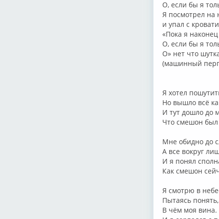
О, если бы я тол
Я посмотрел на 
и упал с кровати
«Пока я наконец
О, если бы я тол
О» нет что шутк
(машинный перпе
Я хотел пошутит
Но вышло всё ка
И тут дошло до 
Что смешон был
Мне обидно до с
А все вокруг ли
И я понял сполн
Как смешон сейч
Я смотрю в небе
Пытаясь понять,
В чём моя вина.