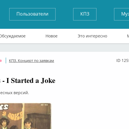
Пользователи
КПЗ
Му
Обсуждаемое
Новое
Это интересно
ID 125
КПЗ. Концерт по заявкам
Оффлайн
 - I Started a Joke
ресных версий.