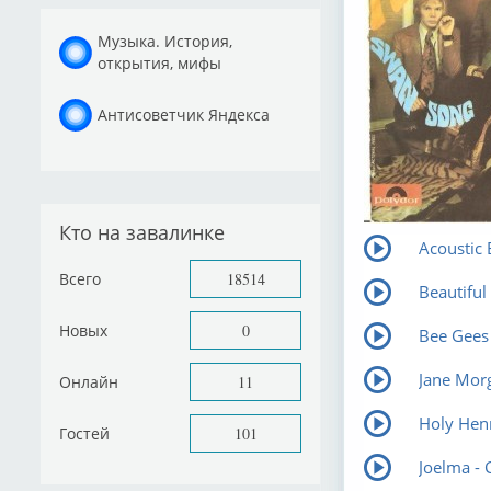
Музыка. История,
открытия, мифы
Антисоветчик Яндекса
Кто на завалинке
Acoustic 
Всего
18514
Beautiful 
Новых
0
Bee Gees 
Jane Morg
Онлайн
11
Holy Henr
Гостей
101
Joelma - 