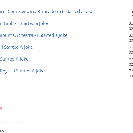
n - Comecei Uma Brincadeira (I started a joke)
n Gibb - I Started a Joke
3.
02
ount Orchestra - I Started a Joke
3.
02
- I Started A Joke
5.
03
 Started A Joke
6.
02
Boys - I Started A Joke
7.
03
Оффлайн
-----------------
ку.