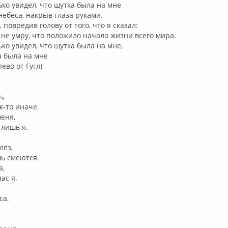
ько увидел, что шутка была на мне
небеса, накрыв глаза руками,
, повредив голову от того, что я сказал:
 не умру, что положило начало жизни всего мира.
ько увидел, что шутка была на мне,
а была на мне
во от Гугл)
ь,
к-то иначе.
меня,
 лишь я.
лёз,
шь смеются.
а,
ас я.
са,