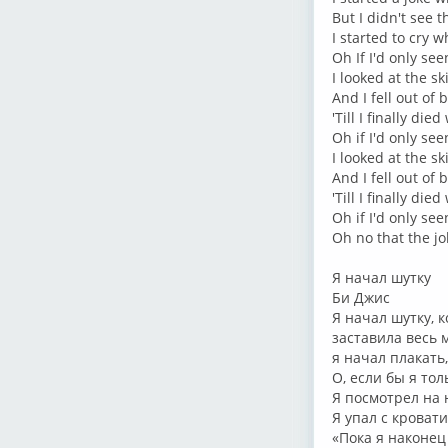
But I didn't see 
I started to cry 
Oh If I'd only se
I looked at the 
And I fell out of
'Till I finally di
Oh if I'd only se
I looked at the 
And I fell out of
'Till I finally di
Oh if I'd only se
Oh no that the j
Я начал шутку
Би Джис
Я начал шутку, 
заставила весь м
я начал плакать
О, если бы я тол
Я посмотрел на 
Я упал с кровати
«Пока я наконец