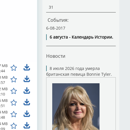
31
События:
6-08-2017
6 августа - Календарь Истории.
Новости
7 MB
8 июля 2026 года умерла
:44
британская певица Bonnie Tyler.
3 MB
:57
2 MB
:10
6 MB
:51
4 MB
:48
4 MB
:09