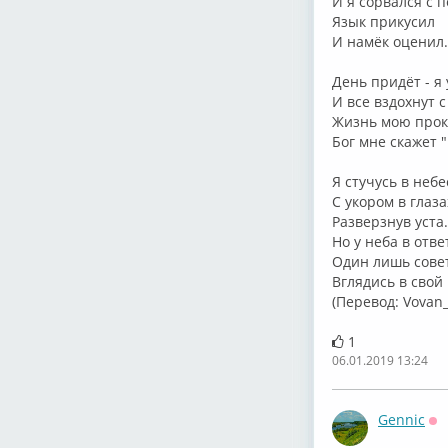
И я сорвался с п
Язык прикусил
И намёк оценил.
День придёт - я 
И все вздохнут 
Жизнь мою прок
Бог мне скажет 
Я стучусь в небе
С укором в глаза
Разверзнув уста.
Но у неба в отве
Один лишь совет
Вглядись в свой
(Перевод: Vovan
1
06.01.2019 13:24
Gennic
Оф