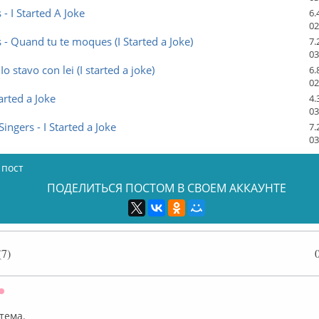
 - I Started A Joke
6.
02
 - Quand tu te moques (I Started a Joke)
7.
03
- Io stavo con lei (I started a joke)
6.
02
tarted a Joke
4.
03
ingers - I Started a Joke
7.
03
 пост
ПОДЕЛИТЬСЯ ПОСТОМ В СВОЕМ АККАУНТЕ
7)
Оффлайн
тема.