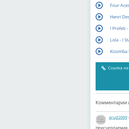
Four Aces
Henri Des
I Profeti 
Lola - I S
Kizomba S
Ссылка на
Комментарии (
arud2009
Неисчерпаемая 