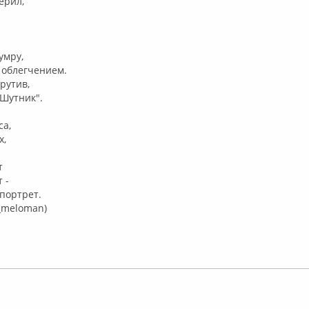
ерил,
умру,
с облегчением.
рутив,
"Шутник".
са,
х,
т
 -
 портрет.
_meloman)
флайн