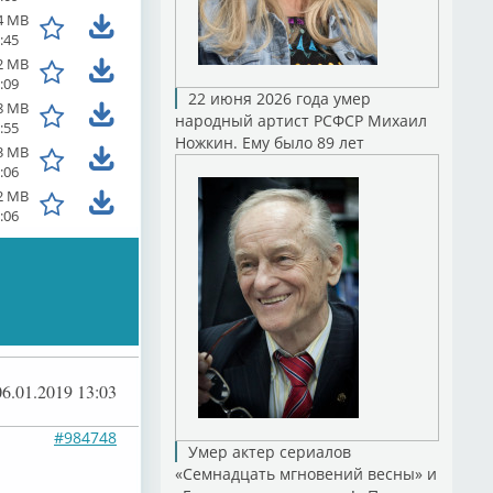
4 MB
:45
2 MB
:09
22 июня 2026 года умер
8 MB
народный артист РСФСР Михаил
:55
Ножкин. Ему было 89 лет
3 MB
:06
2 MB
:06
06.01.2019 13:03
#984748
Умер актер сериалов
«Семнадцать мгновений весны» и