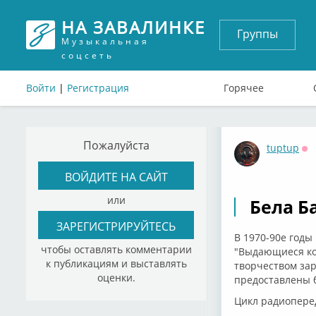
НА ЗАВАЛИНКЕ
Группы
Музыкальная
соцсеть
Войти
|
Регистрация
Горячее
Пожалуйста
tuptup
Оф
ВОЙДИТЕ НА САЙТ
или
Бела Ба
ЗАРЕГИСТРИРУЙТЕСЬ
В 1970-90е годы
чтобы оставлять комментарии
"Выдающиеся ко
к публикациям и выставлять
творчеством зар
оценки.
предоставлены б
Цикл радиопере