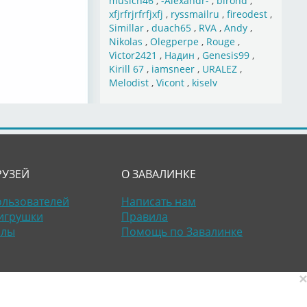
musich46
,
-Alexandr-
,
birond
,
xfjrfrjrfrfjxfj
,
ryssmailru
,
fireodest
,
Simillar
,
duach65
,
RVA
,
Andy
,
Nikolas
,
Olegperpe
,
Rouge
,
Victor2421
,
Надин
,
Genesis99
,
Kirill 67
,
iamsneer
,
URALEZ
,
Melodist
,
Vicont
,
kiselv
РУЗЕЙ
О ЗАВАЛИНКЕ
ользователей
Написать нам
игрушки
Правила
алы
Помощь по Завалинке
×