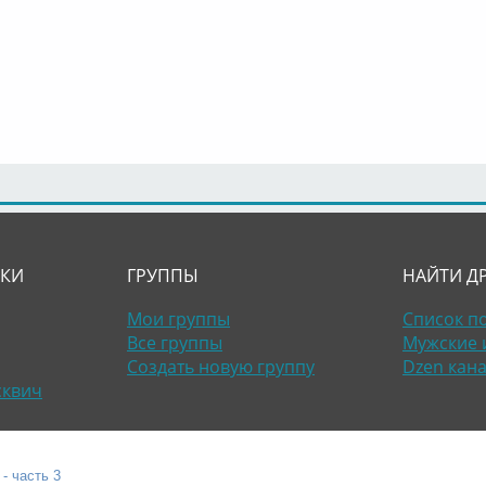
ЛКИ
ГРУППЫ
НАЙТИ Д
Мои группы
Список п
Все группы
Мужские 
Создать новую группу
Dzen кан
сквич
- часть 3