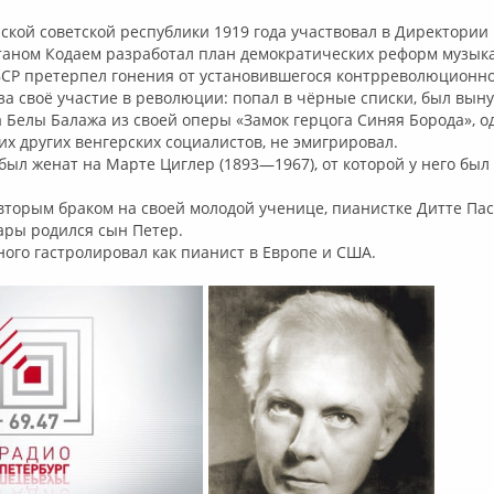
ской советской республики 1919 года участвовал в Директории
лтаном Кодаем разработал план демократических реформ музык
ВСР претерпел гонения от установившегося контрреволюционн
а своё участие в революции: попал в чёрные списки, был вын
 Белы Балажа из своей оперы «Замок герцога Синяя Борода», од
их других венгерских социалистов, не эмигрировал.
ыл женат на Марте Циглер (1893—1967), от которой у него был 
вторым браком на своей молодой ученице, пианистке Дитте Па
пары родился сын Петер.
много гастролировал как пианист в Европе и США.