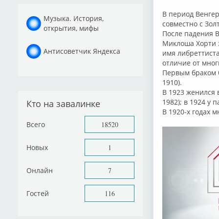
В период Венгер
Музыка. История,
совместно с Зо
открытия, мифы
После падения 
Миклоша Хорти з
Антисоветчик Яндекса
имя либреттиста
отличие от мног
Первым браком б
1910).
В 1923 женился 
1982); в 1924 у 
Кто на завалинке
В 1920-х годах 
Всего
18520
Новых
1
Онлайн
7
Гостей
116