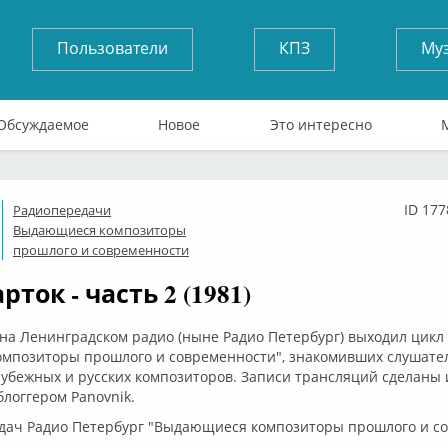
Пользователи
КПЗ
Му
Обсуждаемое
Новое
Это интересно
ID 177
Радиопередачи
флайн
Выдающиеся композиторы
прошлого и современности
рток - часть 2 (1981)
 на Ленинградском радио (ныне Радио Петербург) выходил цик
мпозиторы прошлого и современности", знакомивших слушате
убежных и русских композиторов. Записи трансляций сделаны
логгером Panovnik.
дач Радио Петербург "Выдающиеся композиторы прошлого и с