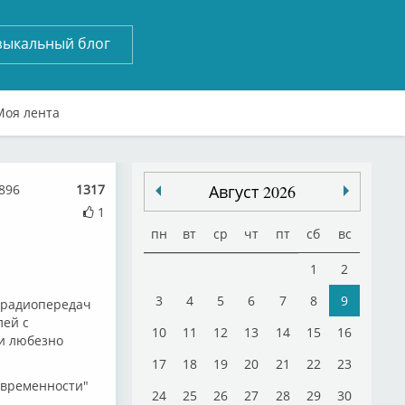
зыкальный блог
Моя лента
896
1317
Август 2026
1
пн
вт
ср
чт
пт
сб
вс
1
2
3
4
5
6
7
8
9
л радиопередач
лей с
10
11
12
13
14
15
16
 и любезно
17
18
19
20
21
22
23
овременности"
24
25
26
27
28
29
30