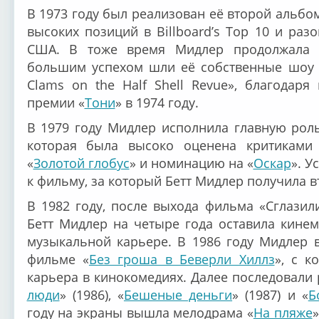
В 1973 году был реализован её второй альбом 
высоких позиций в Billboard’s Top 10 и ра
США. В тоже время Мидлер продолжала
большим успехом шли её собственные шоу «Be
Clams on the Half Shell Revue», благодаря
премии «
Тони
» в 1974 году.
В 1979 году Мидлер исполнила главную роль
которая была высоко оценена критиками
«
Золотой глобус
» и номинацию на «
Оскар
». У
к фильму, за который Бетт Мидлер получила 
В 1982 году, после выхода фильма «Сглазили
Бетт Мидлер на четыре года оставила кинем
музыкальной карьере. В 1986 году Мидлер 
фильме «
Без гроша в Беверли Хиллз
», с к
карьера в кинокомедиях. Далее последовали 
люди
» (1986), «
Бешеные деньги
» (1987) и «
Б
году на экраны вышла мелодрама «
На пляже