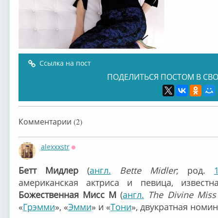
Ссылка на пост
ПОДЕЛИТЬСЯ ПОСТОМ В СВО
Комментарии (2)
alexxxstr
Оффлайн
Бетт Мидлер
(
англ.
Bette Midler
; род.
американская актриса и певица, известн
Божественная Мисс М
(
англ.
The Divine Miss
«
Грэмми
», «
Эмми
» и «
Тони
», двукратная номи