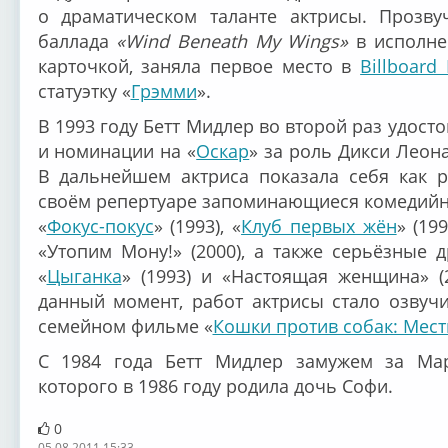
о драматическом таланте актрисы. Прозв
баллада
«Wind Beneath My Wings»
в исполне
карточкой, заняла первое место в
Billboard
статуэтку «
Грэмми
».
В 1993 году Бетт Мидлер во второй раз удост
и номинации на «
Оскар
» за роль Дикси Леон
В дальнейшем актриса показала себя как р
своём репертуаре запоминающиеся комедийны
«
Фокус-покус
» (1993), «
Клуб первых жён
» (19
«Утопим Мону!» (2000), а также серьёзные 
«
Цыганка
» (1993) и «Настоящая женщина» (
данный момент, работ актрисы стало озвучи
семейном фильме «
Кошки против собак: Мест
С 1984 года Бетт Мидлер замужем за Мар
которого в 1986 году родила дочь Софи.
0
05.08.2011 15:33