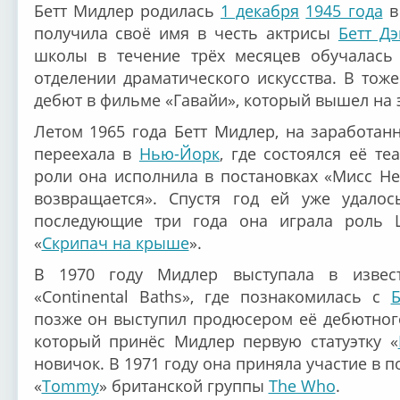
Бетт Мидлер родилась
1 декабря
1945 года
получила своё имя в честь актрисы
Бетт Дэ
школы в течение трёх месяцев обучалас
отделении драматического искусства. В тоже
дебют в фильме «Гавайи», который вышел на э
Летом 1965 года Бетт Мидлер, на заработан
переехала в
Нью-Йорк
, где состоялся её т
роли она исполнила в постановках «Мисс Не
возвращается». Спустя год ей уже удало
последующие три года она играла роль 
«
Скрипач на крыше
».
В 1970 году Мидлер выступала в извес
«Continental Baths», где познакомилась с
позже он выступил продюсером её дебютного
который принёс Мидлер первую статуэтку «
новичок. В 1971 году она приняла участие в п
«
Tommy
» британской группы
The Who
.