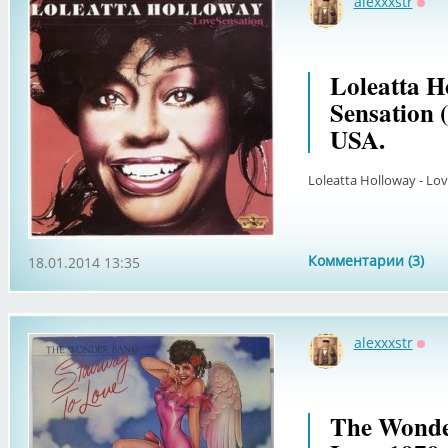
alexxxstr
Офф
Loleatta H
Sensation 
USA.
Loleatta Holloway - Lov
Комментарии (3)
18.01.2014 13:35
alexxxstr
Офф
The Wonde