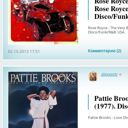
Rose Royce
Rose Royce
Disco/Fun
Rose Royce - The Very B
Disco/Funk/R&B. USA.
Комментарии (2)
02.10.2013 17:51
alexxxstr
Офф
Pattie Bro
(1977). Di
Pattie Brooks - Love Sh