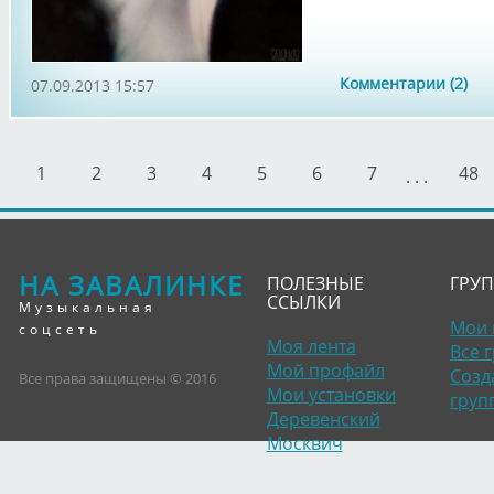
Комментарии (2)
07.09.2013 15:57
1
2
3
4
5
6
7
48
. . .
НА ЗАВАЛИНКЕ
ПОЛЕЗНЫЕ
ГРУ
ССЫЛКИ
Музыкальная
Мои 
соцсеть
Моя лента
Все 
Мой профайл
Созд
Все права защищены © 2016
Мои установки
груп
Деревенский
Москвич