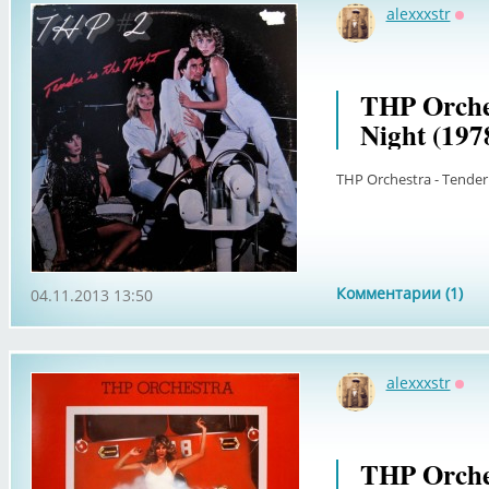
alexxxstr
Офф
THP Orches
Night (197
THP Orchestra - Tender 
Комментарии (1)
04.11.2013 13:50
alexxxstr
Офф
THP Orches