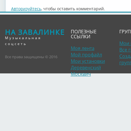
Авторизуйтесь
, чтобы оставить комментарий.
НА ЗАВАЛИНКЕ
ПОЛЕЗНЫЕ
ГРУ
ССЫЛКИ
Музыкальная
Мои 
соцсеть
Моя лента
Все 
Мой профайл
Созд
Все права защищены © 2016
Мои установки
груп
Деревенский
Москвич