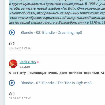
в кругах музыкальных критиков только росла. В 1998 г. уч
чтобы записать новый альбом «No Exit». Они отметили дв
«Heart of Glass», взобравшись на вершину британских чар
став таким образом единственной американской командо
достигавшей первого места в Великобритании в 1970-е, 19
Blondie - 02. Blondie - Dreaming.mp3
0
02.07.2011 21:40
vitek31rus
Оффлайн
админ
А вот эту композицию очень даже неплохо перепели At
Blondie - 03. Blondie - The Tide Is High.mp3
0
02.07.2011 21:44