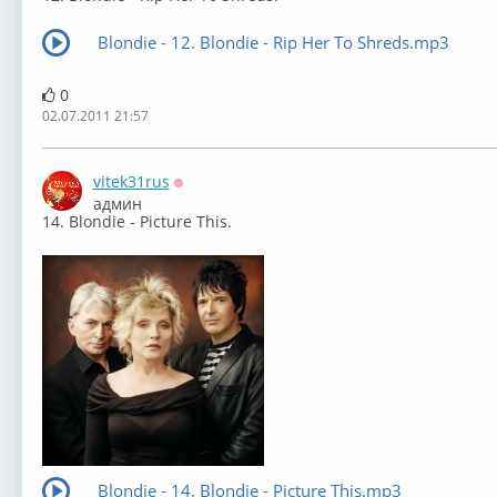
Blondie - 12. Blondie - Rip Her To Shreds.mp3
0
02.07.2011 21:57
vitek31rus
Оффлайн
админ
14. Blondie - Picture This.
Blondie - 14. Blondie - Picture This.mp3