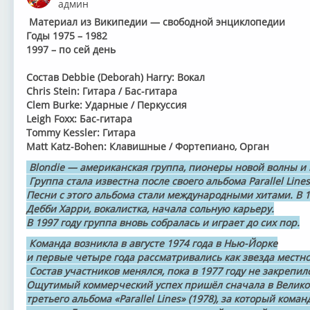
админ
Материал из Википедии — свободной энциклопедии
Годы 1975 – 1982
1997 – по сей день
Состав Debbie (Deborah) Harry: Вокал
Chris Stein: Гитара / Бас-гитара
Clem Burke: Ударные / Перкуссия
Leigh Foxx: Бас-гитара
Tommy Kessler: Гитара
Matt Katz-Bohen: Клавишные / Фортепиано, Орган
Blondie — американская группа, пионеры новой волны и 
Группа стала известна после своего альбома Parallel Lines
Песни с этого альбома стали международными хитами. В 19
Дебби Харри, вокалистка, начала сольную карьеру.
В 1997 году группа вновь собралась и играет до сих пор.
Команда возникла в августе 1974 года в Нью-Йорке
и первые четыре года рассматривались как звезда местно
Состав участников менялся, пока в 1977 году не закрепилс
Ощутимый коммерческий успех пришёл сначала в Велико
третьего альбома «Parallel Lines» (1978), за который ком