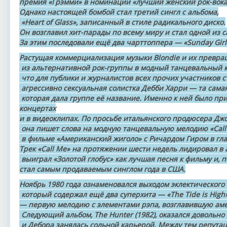
премия «Грэмми» в номинации «лучший женский рок-вока
Однако настоящей бомбой стал третий сингл с альбома,
«Heart of Glass», записанный в стиле радикального диско.
Он возглавил хит-парады по всему миру и стал одной из 
За этим последовали ещё два чарттоппера — «Sunday Girl»
Растущая коммерциализация музыки Blondie и их превр
из альтернативной рок-группы в модный танцевальный ко
что для публики и журналистов всех прочих участников с
агрессивно сексуальная солистка Дебби Харри — та самая
которая дала группе её название. Именно к ней было пр
концертах
и в видеоклипах. По просьбе итальянского продюсера Д
она пишет слова на модную танцевальную мелодию «Call 
в фильме «Американский жиголо» с Ричардом Гиром в гла
Трек «Call Me» на протяжении шести недель лидировал в 
выиграл «Золотой глобус» как лучшая песня к фильму и, п
стал самым продаваемым синглом года в США.
Ноябрь 1980 года ознаменовался выходом эклектического 
который содержал ещё два суперхита — «The Tide is High»
— первую мелодию с элементами рэпа, возглавившую аме
Следующий альбом, The Hunter (1982), оказался довольно
и Дебора занялась сольной карьерой. Между тем репутац