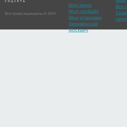
Мои 
соцсеть
Моя лента
Все 
Мой профайл
Созд
Все права защищены © 2016
Мои установки
груп
Деревенский
Москвич