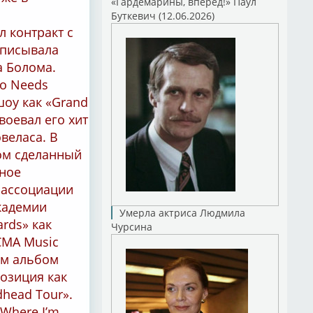
«Гардемарины, вперед!» Паул
Буткевич (12.06.2026)
 контракт с
аписывала
а Болома.
ho Needs
шоу как «Grand
воевал его хит
овеласа. В
бом сделанный
мное
т ассоциации
академии
Умерла актриса Людмила
rds» как
Чурсина
CMA Music
им альбом
позиция как
dhead Tour».
 Where I’m