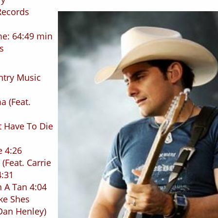
 Records
me: 64:49 min
s
untry Music
a (Feat.
1
t Have To Die
e 4:26
(Feat. Carrie
:31
 A Tan 4:04
ike Shes
 Dan Henley)