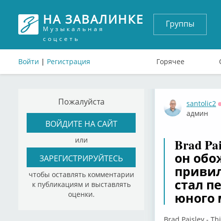
НА ЗАВАЛИНКЕ
Группы
Музыкальная
соцсеть
Войти
|
Регистрация
Горячее
Пожалуйста
santolic2
админ
ВОЙДИТЕ НА САЙТ
или
Brad Pai
он обо
ЗАРЕГИСТРИРУЙТЕСЬ
привил
чтобы оставлять комментарии
стал п
к публикациям и выставлять
юного 
оценки.
Brad Paisley - T