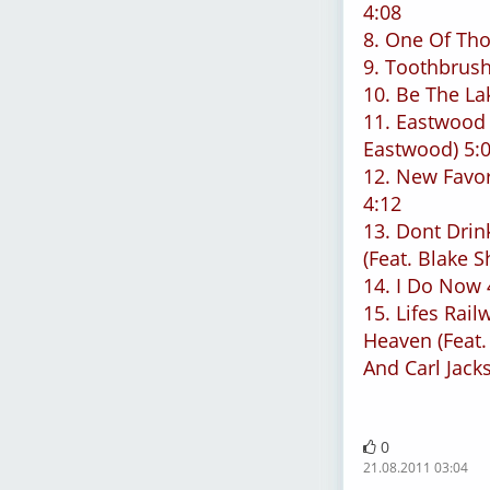
4:08
8. One Of Tho
9. Toothbrush
10. Be The La
11. Eastwood (
Eastwood) 5:
12. New Favo
4:12
13. Dont Drin
(Feat. Blake S
14. I Do Now 
15. Lifes Rail
Heaven (Feat.
And Carl Jack
0
21.08.2011 03:04