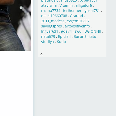
blatmusic
,
mus5823
,
0708-9551
,
atavisma
,
Vitamin
,
alligator6
,
razina7734
,
ierihonner
,
gusal731
,
maikl19660708
,
Graund
,
2011_modest
,
evgen520807
,
savingspros
,
artpositiveinfo
,
Ingvar631
,
gda74
,
swu
,
DGIONNII
,
natali79
,
Epicfail
,
Burun5
,
tatu-
studiya
,
Kudo
0