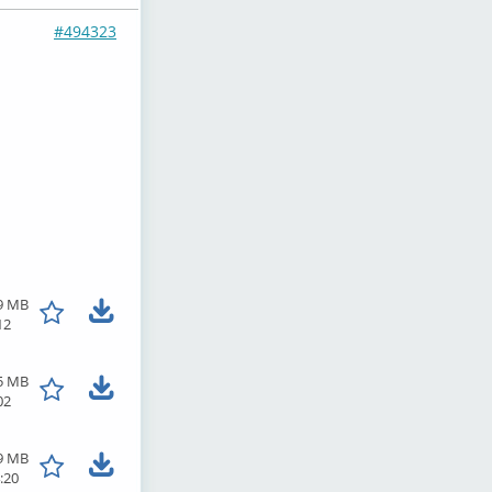
#494323
9 MB
12
5 MB
02
9 MB
:20