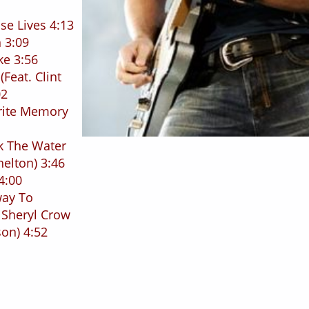
se Lives 4:13
 3:09
ke 3:56
Feat. Clint
02
rite Memory
k The Water
helton) 3:46
4:00
way To
 Sheryl Crow
son) 4:52