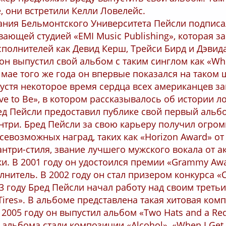
, они встретили Келли Ловелейс.
ания Бельмонтского Университета Пейсли подписал
ающей студией «EMI Music Publishing», которая з
сполнителей как Девид Керш, Трейси Бирд и Дэвид
 он выпустил свой альбом с таким синглом как «W
 в мае того же года он впервые показался на таком 
пустя некоторое время сердца всех американцев за
ave to Be», в котором рассказывалось об истории л
ред Пейсли предоставил публике свой первый аль
антри. Бред Пейсли за свою карьеру получил огро
севозможных наград, таких как «Horizon Award» о
нтри-стиля, звание лучшего мужского вокала от 
и. В 2001 году он удостоился премии «Grammy Awa
нитель. В 2002 году он стал призером конкурса «
03 году Бред Пейсли начал работу над своим треть
Tires». В альбоме представлена такая хитовая ком
 В 2005 году он выпустил альбом «Two Hats and a Re
 альбома стали композиции «Alcohol», «When I Get