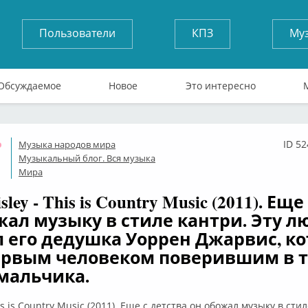
Пользователи
КПЗ
Му
Обсуждаемое
Новое
Это интересно
ID 5
Музыка народов мира
Оффлайн
Музыкальный блог. Вся музыка
Мира
sley - This is Country Music (2011). Ещ
жал музыку в стиле кантри. Эту л
 его дедушка Уоррен Джарвис, к
ервым человеком поверившим в 
мальчика.
his is Country Music (2011). Еще с детства он обожал музыку в сти