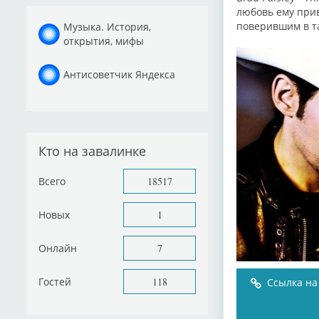
любовь ему при
поверившим в т
Музыка. История,
открытия, мифы
Антисоветчик Яндекса
Кто на завалинке
Всего
18517
Новых
1
Онлайн
7
Гостей
118
Ссылка на