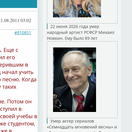
21.08.2011 03:02
22 июня 2026 года умер
народный артист РСФСР Михаил
#810851
Ножкин. Ему было 89 лет
. Еще с
ил его
верившим в
 начал учить
ю песню. Когда
 таких
е. Потом он
ступил в
 своей учебы в
Умер актер сериалов
же студентом,
«Семнадцать мгновений весны» и
 же в