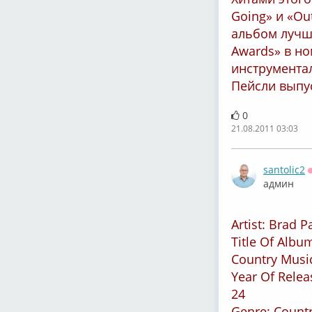
Going» и «Ou
альбом лучш
Awards» в н
инструмента
Пейсли выпус
0
21.08.2011 03:03
santolic2
админ
Artist: Brad P
Title Of Album
Country Musi
Year Of Relea
24
Genre: Count