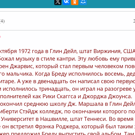
4)
Оффлайн
ктября 1972 года в Глин Дейл, штат Виржиния, США
божал музыку в стиле кантри. Эту любовь ему прив
рен Джарвис, который стал первым человеком по
о мальчика. Когда Бреду исполнилось восемь, дед
гитаре. А уже в двенадцать он написал свою перву
 исполнилось тринадцать, он играл на разогреве у
полнителей как Рики Скаггса и Джорджа Джоунса.
 окончил среднюю школу Дж. Маршала в Глин Дейл
иберти Стэйдж колледж, по окончании которого по
Университет в Нашвилле, штат Теннеси. Во время
 он встретил Фрэнка Роджера, который был таким 
джер предложил Бреду выпустить свой альбом. Там