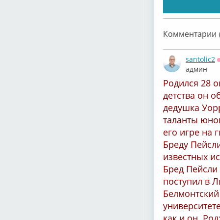
Комментарии (
santolic2
админ
Родился 28 о
детства он о
дедушка Уор
таланты юног
его игре на 
Бреду Пейсли
известных ис
Бред Пейсли
поступил в Л
Белмонтский 
университете
как и он. Ро