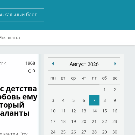
зыкальный блог
Моя лента
2414
1968
Август 2026
0
пн
вт
ср
чт
пт
сб
вс
е с детства
1
2
юбовь ему
3
4
5
6
7
8
9
оторый
таланты
10
11
12
13
14
15
16
17
18
19
20
21
22
23
24
25
26
27
28
29
30
ле кантри. Эту