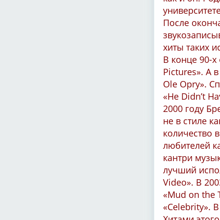
университете
После оконч
звукозаписыв
хиты таких и
В конце 90-х
Pictures». А
Ole Opry». С
«He Didn’t H
2000 году Б
не в стиле к
количество в
любителей ка
кантри музык
лучший испол
Video». В 20
«Mud on the 
«Celebrity».
Хитами этого