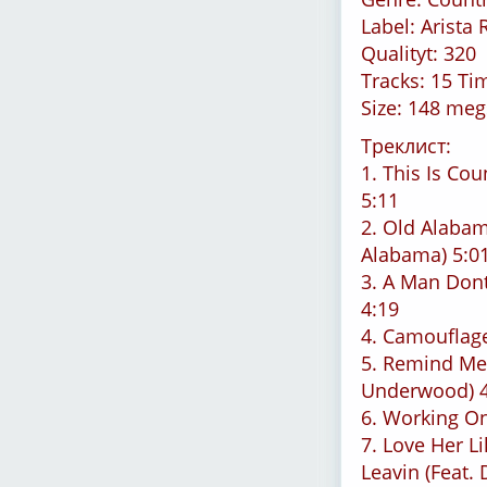
Label: Arista
Qualityt: 320
Tracks: 15 Ti
Size: 148 meg
Треклист:
1. This Is Co
5:11
2. Old Alabam
Alabama) 5:0
3. A Man Don
4:19
4. Camouflag
5. Remind Me 
Underwood) 4
6. Working On
7. Love Her L
Leavin (Feat.