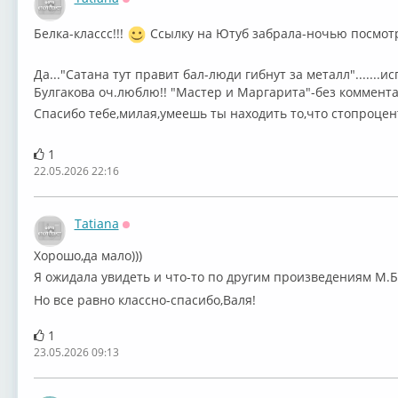
Оффлайн
Белка-классс!!!
Ссылку на Ютуб забрала-ночью посмотрю
Да..."Сатана тут правит бал-люди гибнут за металл".......ис
Булгакова оч.люблю!! "Мастер и Маргарита"-без комментар
Спасибо тебе,милая,умеешь ты находить то,что стопроцен
1
22.05.2026 22:16
Tatiana
Оффлайн
Хорошо,да мало)))
Я ожидала увидеть и что-то по другим произведениям М.Б
Но все равно классно-спасибо,Валя!
1
23.05.2026 09:13