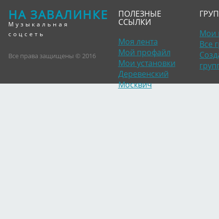
НА ЗАВАЛИНКЕ
ПОЛЕЗНЫЕ
ГРУ
ССЫЛКИ
Музыкальная
Мои 
соцсеть
Моя лента
Все 
Мой профайл
Созд
Все права защищены © 2016
Мои установки
груп
Деревенский
Москвич