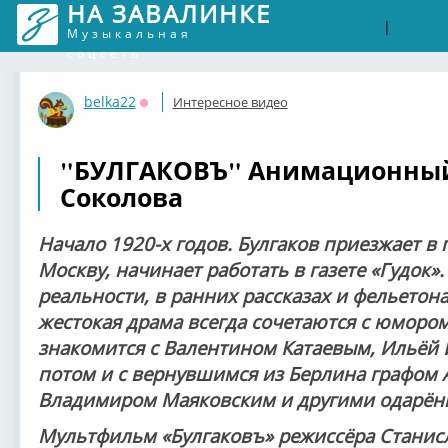
НА ЗАВАЛИНКЕ
Войти
Рег
|
Музыкальная
соцсеть
belka22
Интересное видео
Оффлайн
"БУЛГАКОВЪ" Анимационный
Соколова
Начало 1920-х годов. Булгаков приезжает в
Москву, начинает работать в газете «Гудок
реальности, в ранних рассказах и фельетона
жестокая драма всегда сочетаются с юмором
знакомится с Валентином Катаевым, Ильёй
потом и с вернувшимся из Берлина графом 
Владимиром Маяковским и другими одарён
Мультфильм «Булгаковъ» режиссёра Стани