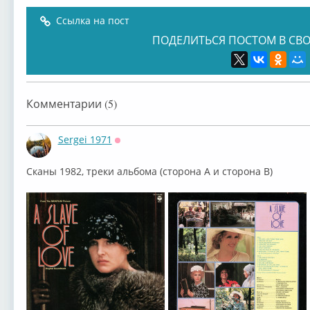
Ссылка на пост
ПОДЕЛИТЬСЯ ПОСТОМ В СВО
(CD5) Эдуард
(CD6) Эдуард
(CD7) Эдуард
(CD8
Комментарии (5)
Sergei 1971
Оффлайн
Сканы 1982, треки альбома (сторона A и сторона B)