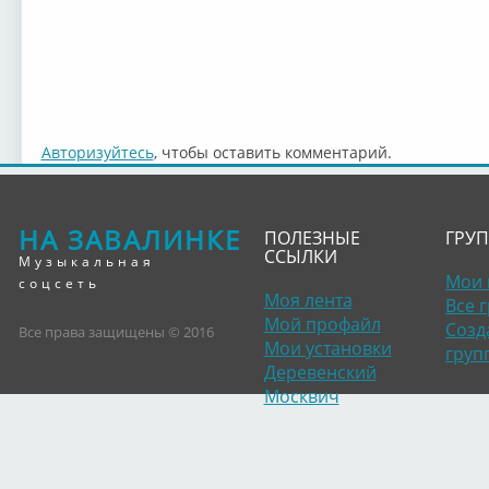
Авторизуйтесь
, чтобы оставить комментарий.
НА ЗАВАЛИНКЕ
ПОЛЕЗНЫЕ
ГРУ
ССЫЛКИ
Музыкальная
Мои 
соцсеть
Моя лента
Все 
Мой профайл
Созд
Все права защищены © 2016
Мои установки
груп
Деревенский
Москвич