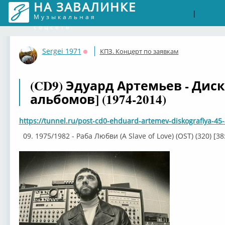
НА ЗАВАЛИНКЕ
Войти
Рег
|
Музыкальная
соцсеть
Sergei 1971
КПЗ. Концерт по заявкам
Оффлайн
(CD9) Эдуард Артемьев - Диск
альбомов] (1974-2014)
https://tunnel.ru/post-cd0-ehduard-artemev-diskografiya-4
09. 1975/1982 - Раба Любви (A Slave of Love) (OST) (320) [38