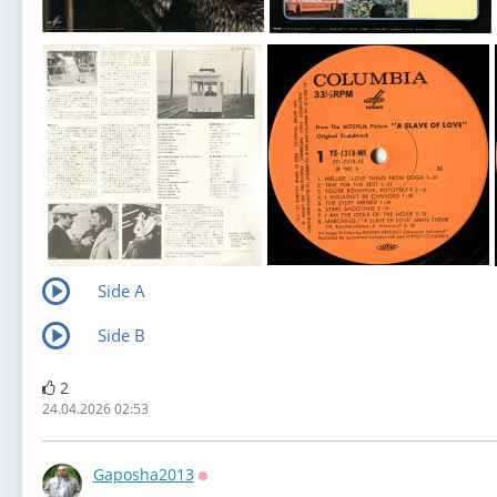
Side A
Side B
2
24.04.2026 02:53
Gaposha2013
Оффлайн