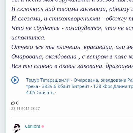
Я склонюсь над твоими коленями, обниму 
И слезами, и стихотворениями - обожгу т
Что не сбудется - позабудется, что не вс
исполнится.
Отчего же ты плачешь, красавица, или м
Очарована, околдована , с ветром в поле 
Вся ты словно в оковы закована, драгоцен
Темур Татарашвили - Очарована, окалдована Ра
трека - 3839.6 Кбайт Битрейт - 128 kbps Длина тр
4:05 Скачать ·
0
23.11.2011 23:27
Ceniora
Оффлайн