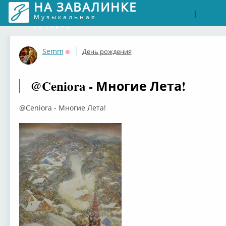
НА ЗАВАЛИНКЕ
Войти
Рег
|
Музыкальная
соцсеть
Semm
День рождения
Оффлайн
@Ceniora - Многие Лета!
@Ceniora - Многие Лета!