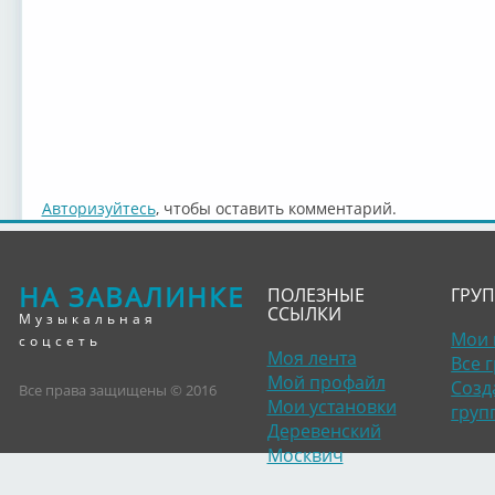
Авторизуйтесь
, чтобы оставить комментарий.
НА ЗАВАЛИНКЕ
ПОЛЕЗНЫЕ
ГРУ
ССЫЛКИ
Музыкальная
Мои 
соцсеть
Моя лента
Все 
Мой профайл
Созд
Все права защищены © 2016
Мои установки
груп
Деревенский
Москвич