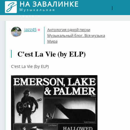
НА ЗАВАЛИНКЕ
Войти
Рег
|
Музыкальная
соцсеть
jazz45
Антология одной песни
Оффлайн
Музыкальный блог. Вся музыка
Мира
C'est La Vie (by ELP)
C'est La Vie (by ELP)