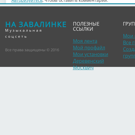
Авторизуйтесь
, чтобы оставить комментарий.
НА ЗАВАЛИНКЕ
ПОЛЕЗНЫЕ
ГРУ
ССЫЛКИ
Музыкальная
Мои 
соцсеть
Моя лента
Все 
Мой профайл
Созд
Все права защищены © 2016
Мои установки
груп
Деревенский
Москвич