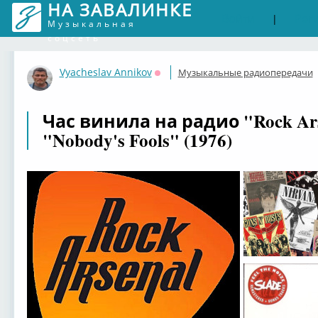
НА ЗАВАЛИНКЕ
Войти
Рег
|
Музыкальная
соцсеть
Vyacheslav Annikov
Музыкальные радиопередачи
Оффлайн
Час винила на радио "Rock Arse
"Nobody's Fools" (1976)