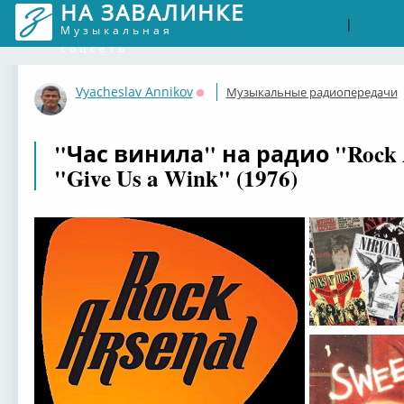
НА ЗАВАЛИНКЕ
Войти
Рег
|
Музыкальная
соцсеть
Vyacheslav Annikov
Музыкальные радиопередачи
Оффлайн
"Час винила" на радио "Rock Ar
"Give Us a Wink" (1976)