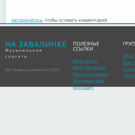
Авторизуйтесь
, чтобы оставить комментарий.
НА ЗАВАЛИНКЕ
ПОЛЕЗНЫЕ
ГРУ
ССЫЛКИ
Музыкальная
Мои 
соцсеть
Моя лента
Все 
Мой профайл
Созд
Все права защищены © 2016
Мои установки
груп
Деревенский
Москвич