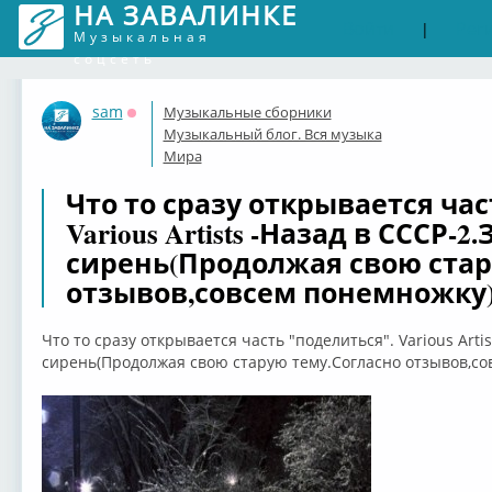
НА ЗАВАЛИНКЕ
Войти
Рег
|
Музыкальная
соцсеть
sam
Музыкальные сборники
Оффлайн
Музыкальный блог. Вся музыка
Мира
Что то сразу открывается час
Various Artists -Назад в СССР-2
сирень(Продолжая свою стар
отзывов,совсем понемножку
Что то сразу открывается часть "поделиться". Various Arti
сирень(Продолжая свою старую тему.Согласно отзывов,со