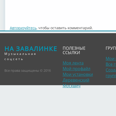
Авторизуйтесь
, чтобы оставить комментарий.
НА ЗАВАЛИНКЕ
ПОЛЕЗНЫЕ
ГРУ
ССЫЛКИ
Музыкальная
Мои 
соцсеть
Моя лента
Все 
Мой профайл
Созд
Все права защищены © 2016
Мои установки
груп
Деревенский
Москвич