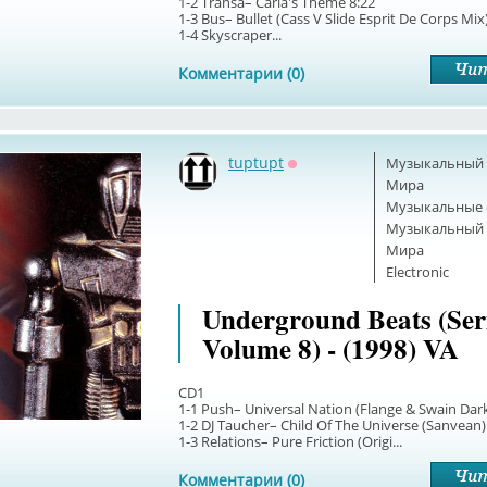
1-2 Transa– Carla's Theme 8:22
1-3 Bus– Bullet (Cass V Slide Esprit De Corps Mix
1-4 Skyscraper...
Комментарии (0)
tuptupt
Музыкальный б
Оффлайн
Мира
Музыкальные 
Музыкальный б
Мира
Electronic
Underground Beats (Ser
Volume 8) - (1998) VA
CD1
1-1 Push– Universal Nation (Flange & Swain Dar
1-2 DJ Taucher– Child Of The Universe (Sanvean)
1-3 Relations– Pure Friction (Origi...
Комментарии (0)