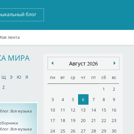
зыкальный блог
Моя лента
КА МИРА
Август 2026
Щ
Э
Ю
Я
пн
вт
ср
чт
пт
сб
вс
Z
1
2
3
4
5
6
7
8
9
10
11
12
13
14
15
16
лог. Вся музыка
17
18
19
20
21
22
23
сборники
лог. Вся музыка
24
25
26
27
28
29
30