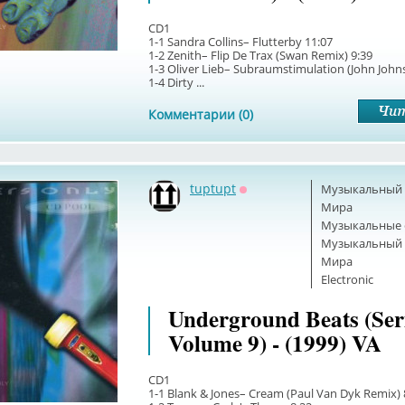
CD1
1-1 Sandra Collins– Flutterby 11:07
1-2 Zenith– Flip De Trax (Swan Remix) 9:39
1-3 Oliver Lieb– Subraumstimulation (John John
1-4 Dirty ...
Комментарии (0)
tuptupt
Музыкальный б
Оффлайн
Мира
Музыкальные 
Музыкальный б
Мира
Electronic
Underground Beats (Ser
Volume 9) - (1999) VA
CD1
1-1 Blank & Jones– Cream (Paul Van Dyk Remix) 