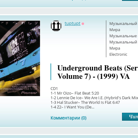
tuptupt
Музыкальный б
Оффлайн
Мира
Музыкальные 
Музыкальный б
Мира
Electronic
Underground Beats (Ser
Volume 7) - (1999) VA
CD1
1-1 Mr Oizo– Flat Beat 5:20
1-2 Lennie De Ice– We Are I.E. (Hybrid's Dark Mix
1-3 Hal Stucker– The World Is Flat 6:47
1-4 Z2– I Want You (De...
Комментарии (0)