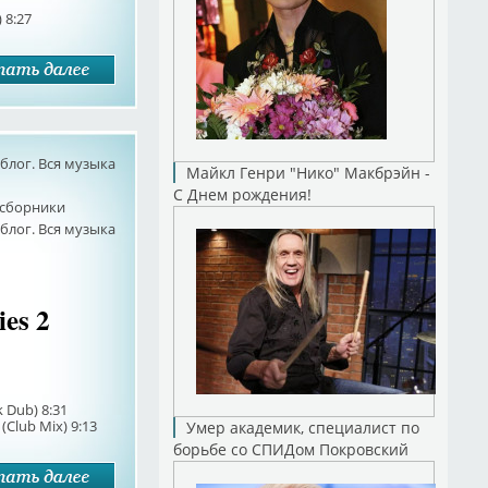
) 8:27
лог. Вся музыка
Майкл Генри "Нико" Макбрэйн -
С Днем рождения!
сборники
лог. Вся музыка
ies 2
k Dub) 8:31
 (Club Mix) 9:13
Умер академик, специалист по
борьбе со СПИДом Покровский