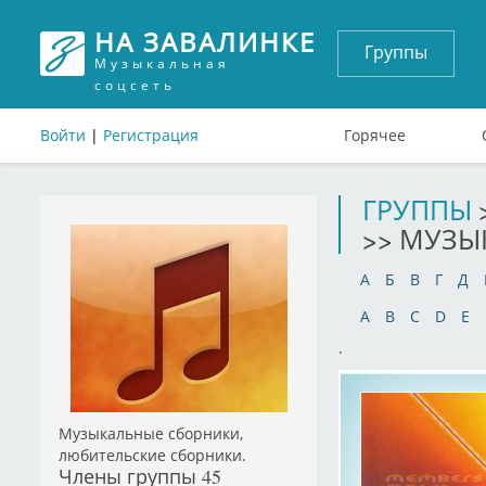
НА ЗАВАЛИНКЕ
Группы
Музыкальная
соцсеть
Войти
|
Регистрация
Горячее
ГРУППЫ
>> МУЗЫ
А
Б
В
Г
Д
A
B
C
D
E
.
Музыкальные сборники,
любительские сборники.
Члены группы
45