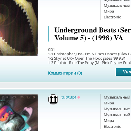
Музыкальный б
Мира
Electronic
Underground Beats (Ser
Volume 5) - (1998) VA
CD1
1-1 Christopher Just– I'm A Disco Dancer (Olav B
1-2 Skynet UK– Open The Floodgates '99 9:31
1-3 Peplab– Ride The Pony (Mr Pink Psyber Funk.
Комментарии (0)
tuptupt
Музыкальный б
Оффлайн
Мира
Музыкальные 
Музыкальный б
Мира
Electronic