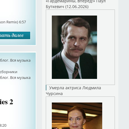
«Гардемарины, вперед!» Паул
Буткевич (12.06.2026)
son Remix) 6:57
лог. Вся музыка
сборники
лог. Вся музыка
Умерла актриса Людмила
Чурсина
ies 2
8:20