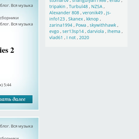
stomarov
,
shahgulyan1986
,
ehab
,
лог. Вся музыка
tripakin
,
Turbul48
,
NZSA
,
Alexander 808
,
veronik49
,
js-
сборники
info123
,
Skanex
,
kknop
,
лог. Вся музыка
zarina1994
,
Рома
,
skywithhawk
,
evgo
,
ser13sp14
,
darviola
,
Ihema
,
vlad61
,
I not
,
2020
ies 2
x) 5:44
лог. Вся музыка
сборники