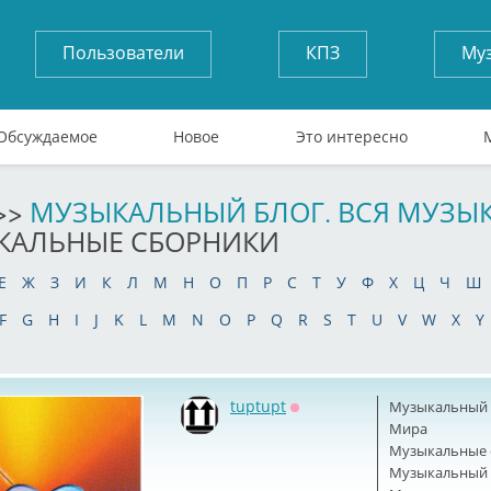
Пользователи
КПЗ
Му
Обсуждаемое
Новое
Это интересно
>>
МУЗЫКАЛЬНЫЙ БЛОГ. ВСЯ МУЗЫ
КАЛЬНЫЕ СБОРНИКИ
Е
Ж
З
И
К
Л
М
Н
О
П
Р
С
Т
У
Ф
Х
Ц
Ч
Ш
F
G
H
I
J
K
L
M
N
O
P
Q
R
S
T
U
V
W
X
Y
tuptupt
Музыкальный б
Оффлайн
Мира
Музыкальные 
Музыкальный б