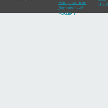
Мои установки
груп
Деревенский
Москвич