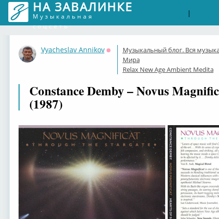
НА ЗАВАЛИНКЕ
Войти
Рег
|
Музыкальная
соцсеть
Vyacheslav Annikov
Музыкальный блог. Вся музык
Оффлайн
Мира
Relax New Age Ambient Medita
Constance Demby – Novus Magnific
(1987)