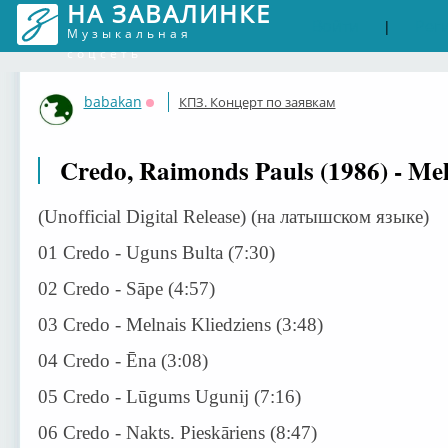
НА ЗАВАЛИНКЕ
Войти
Рег
|
Музыкальная
соцсеть
babakan
КПЗ. Концерт по заявкам
Оффлайн
Credo, Raimonds Pauls (1986) - Me
(Unofficial Digital Release) (на латышском языке)
01 Credo - Uguns Bulta (7:30)
02 Credo - Sāpe (4:57)
03 Credo - Melnais Kliedziens (3:48)
04 Credo - Ēna (3:08)
05 Credo - Lūgums Ugunij (7:16)
06 Credo - Nakts. Pieskāriens (8:47)