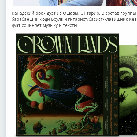
Канадский рок - дуэт из Ошавы, Онтарио. В состав группы с
барабанщик Коди Боулз и гитарист/басист/клавишник Кев
дуэт сочиняет музыку и тексты.