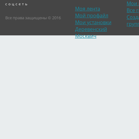
Мои 
соцсеть
Моя лента
Все 
Мой профайл
Созд
Все права защищены © 2016
Мои установки
груп
Деревенский
Москвич