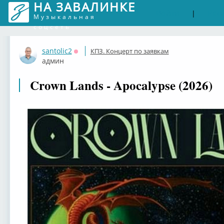
НА ЗАВАЛИНКЕ
Войти
Рег
|
Музыкальная
соцсеть
santolic2
КПЗ. Концерт по заявкам
Оффлайн
админ
Crown Lands - Apocalypse (2026)