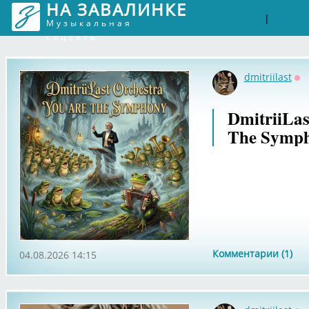
НА ЗАВАЛИНКЕ
Войти
Рег
|
Музыкальная
соцсеть
dmitriilast
Оф
DmitriiLas
The Symp
Комментарии (1)
04.08.2026 14:15