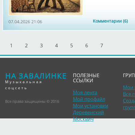
Комментарии (6)
07.04.2026 21:06
1
2
3
4
5
6
7
НА ЗАВАЛИНКЕ
ПОЛЕЗНЫЕ
ГРУ
ССЫЛКИ
Музыкальная
Мои 
соцсеть
Моя лента
Все 
Мой профайл
Созд
Все права защищены © 2016
Мои установки
груп
Деревенский
Москвич