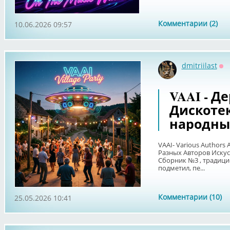
Комментарии (2)
10.06.2026 09:57
dmitriilast
Оф
VAAI - Д
Дискоте
народный
VAAI- Various Authors A
Разных Авторов Искус
Сборник №3 , традици
подметил, пе...
Комментарии (10)
25.05.2026 10:41