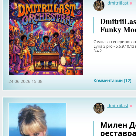
dmitriilast
Оф
DmitriiLas
Funky Mo
Сэмплы сгенерированы: F
Lyria 3 pro - 5,6,9,10,
3.4.2
Комментарии (12)
24.06.2026 15:38
dmitriilast
Оф
Милен Д
реставр