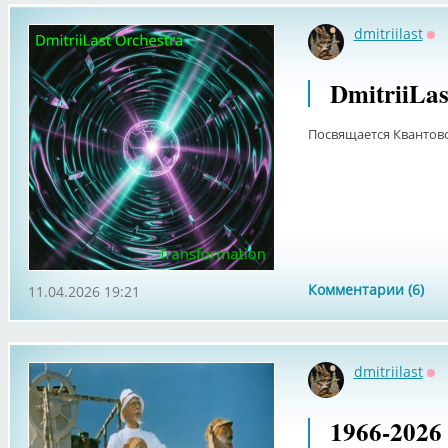
dmitriilast
Оф
DmitriiLas
Посвящается Квантово
Комментарии (6)
11.04.2026 19:21
dmitriilast
Оф
1966-202