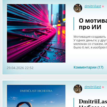
dmitriilast
Оф
О мотив
про ИИ
Мотивация создавать п
У одних деньги, у дру
меломан со стажем, о
было 6 лет, я изобрёл 
Комментарии (17)
29.04.2026 22:52
dmitriilast
Оф
DmitriiLa