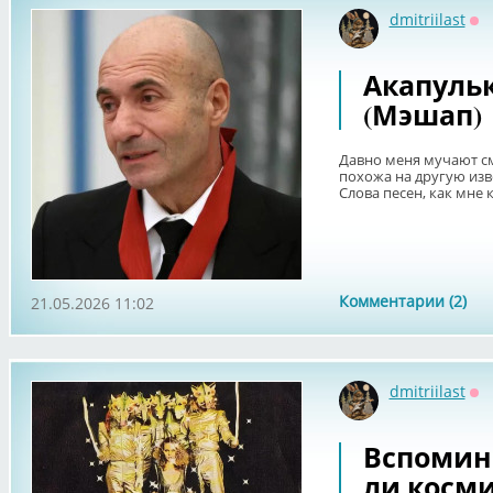
dmitriilast
Оф
Акапульк
(Мэшап)
Давно меня мучают с
похожа на другую изв
Слова песен, как мне 
Комментарии (2)
21.05.2026 11:02
dmitriilast
Оф
Вспомина
ли косм