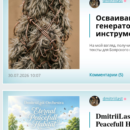
dmitriilast
Оф
Осваива
генератор
инструм
На мой взгляд, получ
тексты для Боярского 
Комментарии (5)
30.07.2026 10:07
dmitriilast
Оф
DmitriiLas
Peacefull 