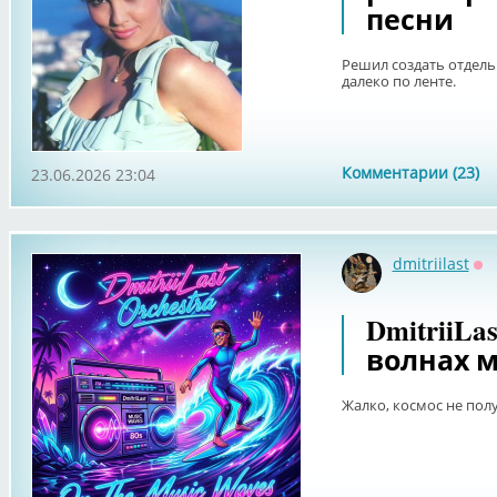
песни
Решил создать отдель
далеко по ленте.
Комментарии (23)
23.06.2026 23:04
dmitriilast
Оф
DmitriiLas
волнах 
Жалко, космос не полу