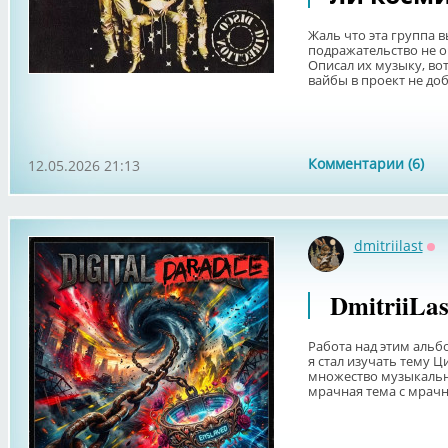
Жаль что эта группа в
подражательство не о
Описал их музыку, во
вайбы в проект не доба
Комментарии (6)
12.05.2026 21:13
dmitriilast
Оф
DmitriiLast
Работа над этим альб
я стал изучать тему 
множество музыкальны
мрачная тема с мрачн