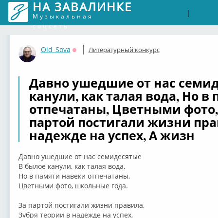
НА ЗАВАЛИНКЕ
Войти
Рег
|
Музыкальная
соцсеть
Old_Sova
Литературный конкурс
Оффлайн
Давно ушедшие от нас семид
канули, как талая вода, Но в
отпечатаны, Цветными фото,
партой постигали жизни пра
надежде на успех, А жизн
Давно ушедшие от нас семидесятые
В былое канули, как талая вода,
Но в памяти навеки отпечатаны,
Цветными фото, школьные года.
За партой постигали жизни правила,
Зубря теории в надежде на успех,