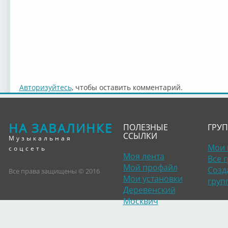
Авторизуйтесь
, чтобы оставить комментарий.
НА ЗАВАЛИНКЕ
ПОЛЕЗНЫЕ
ГРУ
ССЫЛКИ
Музыкальная
Мои 
соцсеть
Моя лента
Все 
Мой профайл
Созд
Все права защищены © 2016
Мои установки
груп
Деревенский
Москвич