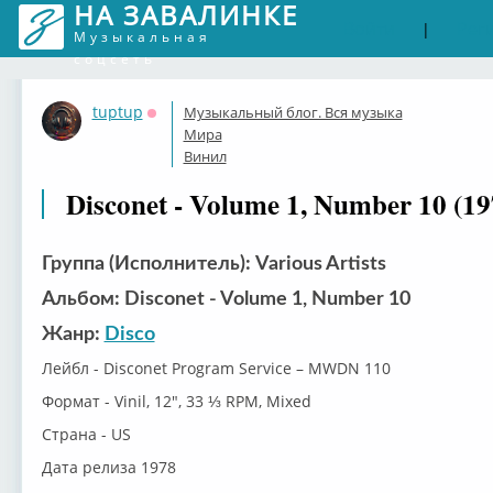
НА ЗАВАЛИНКЕ
Войти
Рег
|
Музыкальная
соцсеть
tuptup
Музыкальный блог. Вся музыка
Оффлайн
Мира
Винил
Disconet - Volume 1, Number 10 (19
Группа (Исполнитель): Various Artists
Альбом: Disconet - Volume 1, Number 10
Жанр:
Disco
Лейбл - Disconet Program Service – MWDN 110
Формат - Vinil, 12", 33 ⅓ RPM, Mixed
Страна - US
Дата релиза 1978