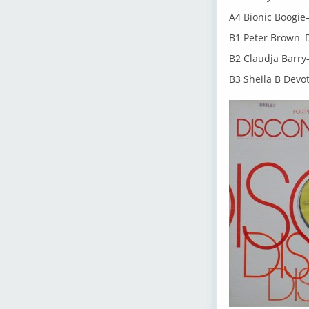
A4 Bionic Boogi
B1 Peter Brown–
B2 Claudja Barr
B3 Sheila B Devot