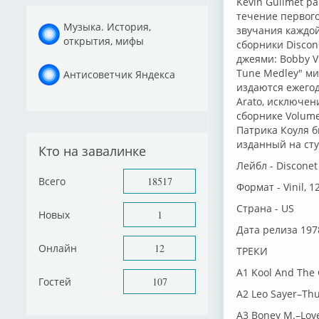
Kevin Guilmet ра
течение первого
Музыка. История,
звучания каждой
открытия, мифы
сборники Discon
джеями: Bobby Vit
Tune Medley" ми
Антисоветчик Яндекса
издаются ежегод
Arato, исключени
сборнике Volume
Патрика Коуля бы
изданный на сту
Кто на завалинке
Лейбл - Discone
Всего
18517
Формат - Vinil, 1
Страна - US
Новых
1
Дата релиза 1978
Онлайн
12
ТРЕКИ
A1 Kool And The 
Гостей
107
A2 Leo Sayer–Thu
A3 Boney M.–Love