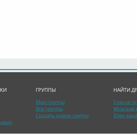
ЛКИ
ГРУППЫ
НАЙТИ Д
Мои группы
Список п
Все группы
Мужские 
Создать новую группу
Dzen кан
сквич