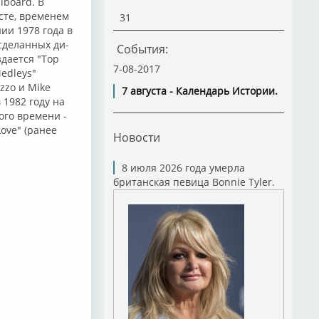
lboard. В
сте, временем
31
ии 1978 года в
сделанных ди-
События:
издается "Top
7-08-2017
edleys"
zzo и Mike
7 августа - Календарь Истории.
 1982 году на
ого времени -
Love" (ранее
Новости
8 июля 2026 года умерла
британская певица Bonnie Tyler.