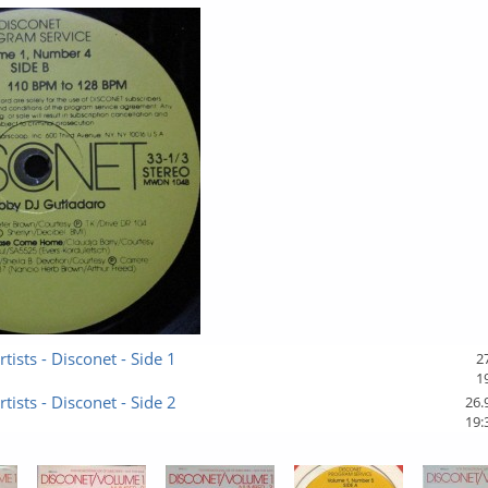
tists - Disconet - Side 1
2
1
tists - Disconet - Side 2
26.
19: