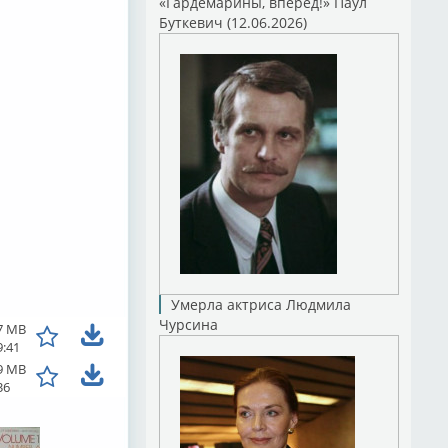
«Гардемарины, вперед!» Паул
Буткевич (12.06.2026)
Умерла актриса Людмила
Чурсина
7 MB
9:41
9 MB
36