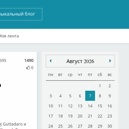
зыкальный блог
Моя лента
595
1490
Август 2026
0
пн
вт
ср
чт
пт
сб
вс
p
1
2
3
4
5
6
7
8
9
10
11
12
13
14
15
16
17
18
19
20
21
22
23
J Guttadaro и
24
25
26
27
28
29
30