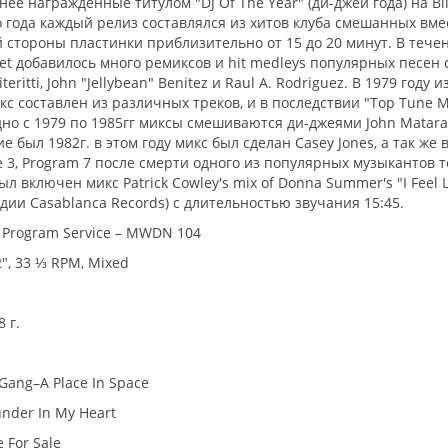
нее награжденные титулом "DJ Of The Year" (ди-джей года) на Bil
 года каждый релиз составлялся из хитов клуба смешанных вме
 стороны пластинки приблизительно от 15 до 20 минут. В течен
et добавилось много ремиксов и hit medleys популярных песен 
eritti, John "Jellybean" Benitez и Raul A. Rodriguez. В 1979 году 
кс составлен из различных треков, и в последствии "Top Tune M
но с 1979 по 1985гг миксы смешиваются ди-джеями John Matara
е был 1982г. в этом году микс был сделан Casey Jones, а так же в
 3, Program 7 после смерти одного из популярных музыкантов т
л включен микс Patrick Cowley's mix of Donna Summer's "I Feel 
дии Casablanca Records) с длительностью звучания 15:45.
t Program Service – MWDN 104
2", 33 ⅓ RPM, Mixed
 г.
Gang–A Place In Space
nder In My Heart
 For Sale