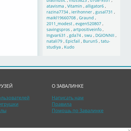
blatmusic
,
mus5823
,
0708-9551
,
atavisma
,
Vitamin
,
alligator6
,
razina7734
,
ierihonner
,
gusal731
,
maikl19660708
,
Graund
,
2011_modest
,
evgen520807
,
savingspros
,
artpositiveinfo
,
Ingvar631
,
gda74
,
swu
,
DGIONNII
,
natali79
,
Epicfail
,
Burun5
,
tatu-
studiya
,
Kudo
РУЗЕЙ
О ЗАВАЛИНКЕ
ользователей
Написать нам
игрушки
Правила
алы
Помощь по Завалинке
×