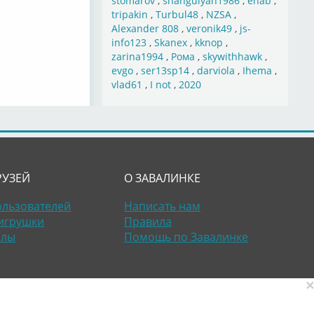
stomarov
,
shahgulyan1986
,
ehab
,
tripakin
,
Turbul48
,
NZSA
,
Alexander 808
,
veronik49
,
js-
info123
,
Skanex
,
kknop
,
zarina1994
,
Рома
,
skywithhawk
,
evgo
,
ser13sp14
,
darviola
,
Ihema
,
vlad61
,
I not
,
2020
РУЗЕЙ
О ЗАВАЛИНКЕ
ользователей
Написать нам
игрушки
Правила
алы
Помощь по Завалинке
×