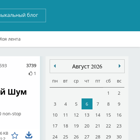
зыкальный блог
Моя лента
7593
3739
Август 2026
1
пн
вт
ср
чт
пт
сб
вс
кий Шум
1
2
3
4
5
6
7
8
9
0 non-stop
10
11
12
13
14
15
16
17
18
19
20
21
22
23
.6 KB
24
25
26
27
28
29
30
:1:2