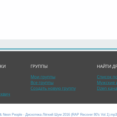
ЛКИ
ГРУППЫ
НАЙТИ Д
Мои группы
Список п
Все группы
Мужские 
Создать новую группу
Dzen кан
сквич
 Neon People - Дискотека Лёгкий Шум 2016 (RAP Recover 80's Vol.1).mp3