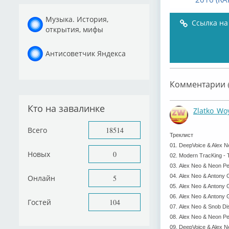
Музыка. История,
Ссылка на
открытия, мифы
Антисоветчик Яндекса
Комментарии (
Кто на завалинке
Zlatko_Wo
Всего
18514
Треклист
01. DeepVoice & Alex N
Новых
0
02. Modern TracKing -
03. Alex Neo & Neon Pe
04. Alex Neo & Antony 
Онлайн
5
05. Alex Neo & Antony 
06. Alex Neo & Antony 
Гостей
104
07. Alex Neo & Snob Di
08. Alex Neo & Neon Peo
09. DeepVoice & Alex 