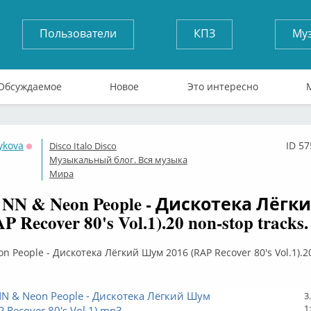
Пользователи
КПЗ
Му
Обсуждаемое
Новое
Это интересно
ykova
ID 5
Disco Italo Disco
Оффлайн
Музыкальный блог. Вся музыка
Мира
 NN & Neon People - Дискотека Лёг
P Recover 80's Vol.1).20 non-stop tracks.
n People - Дискотека Лёгкий Шум 2016 (RAP Recover 80's Vol.1).2
NN & Neon People - Дискотека Лёгкий Шум
3
1
 Recover 80's Vol.1).mp3