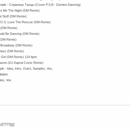
eople - Странные Танцы (Cover P.S.B - Domino Dancing)
Give Me The Night (DM Remix)
t Stuff (DM Remix)
S.O.S. Love The Rescue (DM Remix)
y (DM Remix)
ould Be Dancing (DM Remix)
e (DM Remix)
ss Broadway (DM Remix)
 Glass (DM Remix)
a Girl (DM Remix) 124 bpm
aven (DJ Kapral Cover Remix)
e - Idea, Intro, Outro, Samples, Vox,
ilation
les, Vox
флайн
????((((