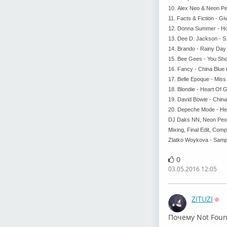
10. Alex Neo & Neon P
11. Facts & Fiction - 
12. Donna Summer - Ho
13. Dee D. Jackson - 
14. Brando - Rainy Da
15. Bee Gees - You Sh
16. Fancy - China Blu
17. Belle Epoque - Mi
18. Blondie - Heart Of
19. David Bowie - Chin
20. Depeche Mode - He
DJ Daks NN, Neon Peopl
Mixing, Final Edit, Comp
Zlatko Woykova - Samp
0
03.05.2016 12:05
ZITUZI
Оф
Почему Not Found