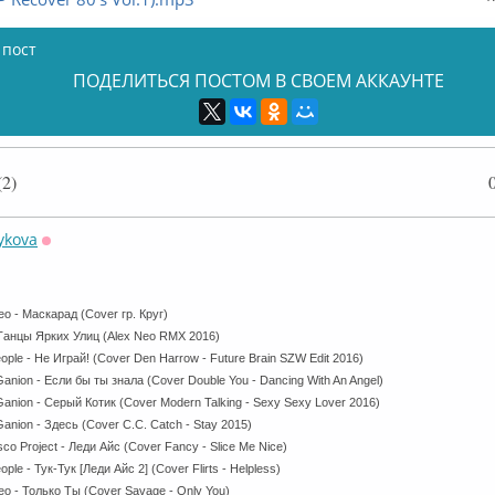
 пост
ПОДЕЛИТЬСЯ ПОСТОМ В СВОЕМ АККАУНТЕ
2)
ykova
Оффлайн
eo - Маскарад (Cover гр. Круг)
 Танцы Ярких Улиц (Alex Neo RMX 2016)
ople - Не Играй! (Cover Den Harrow - Future Brain SZW Edit 2016)
Ganion - Если бы ты знала (Cover Double You - Dancing With An Angel)
Ganion - Серый Котик (Cover Modern Talking - Sexy Sexy Lover 2016)
Ganion - Здесь (Cover C.C. Catch - Stay 2015)
sco Project - Леди Айс (Cover Fancy - Slice Me Nice)
ple - Тук-Тук [Леди Aйс 2] (Cover Flirts - Helpless)
Neo - Только Ты (Cover Savage - Only You)