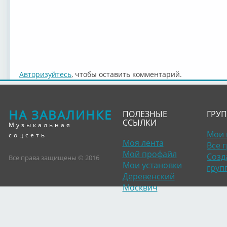
Авторизуйтесь
, чтобы оставить комментарий.
НА ЗАВАЛИНКЕ
ПОЛЕЗНЫЕ
ГРУ
ССЫЛКИ
Музыкальная
Мои 
соцсеть
Моя лента
Все 
Мой профайл
Созд
Все права защищены © 2016
Мои установки
груп
Деревенский
Москвич