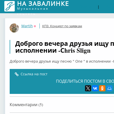
НА ЗАВАЛИНКЕ
Войти
Рег
|
Музыкальная
соцсеть
Martih
КПЗ. Концерт по заявкам
Оффлайн
Доброго вечера друзья ищу пе
исполнении -Сhris Slign
Доброго вечера друзья ищу песню " One '' в исполнении -С
Ссылка на пост
ПОДЕЛИТЬСЯ ПОСТОМ В СВО
Комментарии (5)