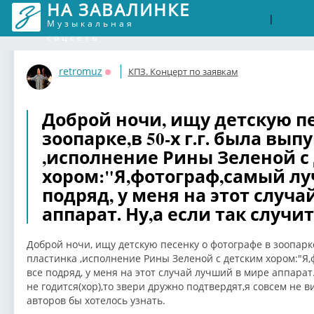
НА ЗАВАЛИНКЕ
Войти
Рег
|
Музыкальная
соцсеть
retromuz
КПЗ. Концерт по заявкам
Оффлайн
Доброй ночи, ищу детскую пе
зоопарке,в 50-х г.г. была вы
,исполнение Рины Зеленой с
хором:"Я,фотограф,самый лу
подряд, у меня на этот случ
аппарат. Ну,а если так случит
Доброй ночи, ищу детскую песенку о фотографе в зоопарке
пластинка ,исполнение Рины Зеленой с детским хором:"Я
все подряд, у меня на этот случай лучший в мире аппарат.
не годится(хор),то звери дружно подтвердят,я совсем не ви
авторов бы хотелось узнать.