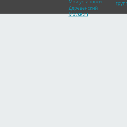
Мои установки
груп
Деревенский
Москвич