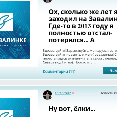
Ох, сколько же лет 
заходил на Завалинк
Где-то в 2013 году я
полностью отстал-
потерялся... А
Здравствуйте! Здравствуйте, мои друзья-вет
Здравствуйте, новые (для меня) завалинцы! С 
перестал здесь активничать, в связи с перее
Севера под Питер). Просто отст...
Комментарии (11)
retromuz
Новости к
Оффлайн
Ну вот, ёлки...