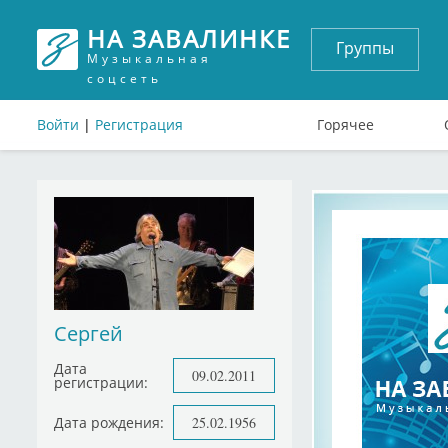
НА ЗАВАЛИНКЕ
Группы
Музыкальная
соцсеть
Войти
|
Регистрация
Горячее
Сергей
Дата
09.02.2011
регистрации:
Дата рождения:
25.02.1956