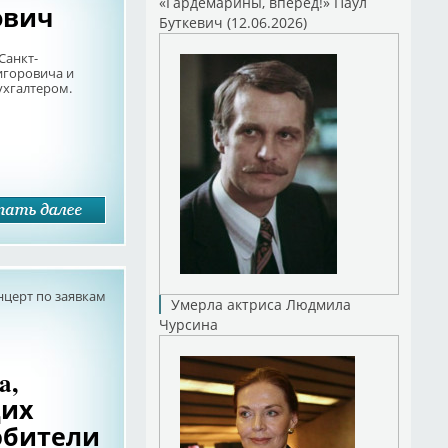
«Гардемарины, вперед!» Паул
ович
Буткевич (12.06.2026)
Санкт-
игоровича и
ухгалтером.
нцерт по заявкам
Умерла актриса Людмила
Чурсина
a,
щих
любители