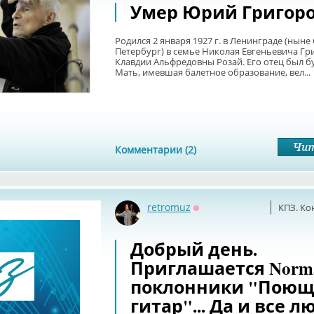
Умер Юрий Григор
Родился 2 января 1927 г. в Ленинграде (ныне 
Петербург) в семье Николая Евгеньевича Гр
Клавдии Альфредовны Розай. Его отец был б
Мать, имевшая балетное образование, вел...
Комментарии (2)
retromuz
КПЗ. Ко
Оффлайн
Добрый день.
Приглашается Norm
поклонники "Пою
гитар"... Да и все 