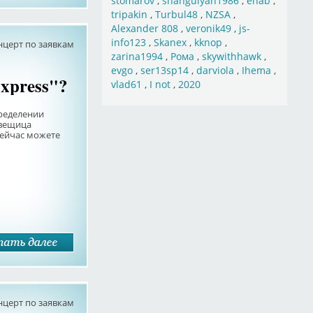
stomarov
,
shahgulyan1986
,
ehab
,
tripakin
,
Turbul48
,
NZSA
,
Alexander 808
,
veronik49
,
js-
info123
,
Skanex
,
kknop
,
нцерт по заявкам
zarina1994
,
Рома
,
skywithhawk
,
evgo
,
ser13sp14
,
darviola
,
Ihema
,
xpress"?
vlad61
,
I not
,
2020
пределении
 вещица
сейчас можете
нцерт по заявкам