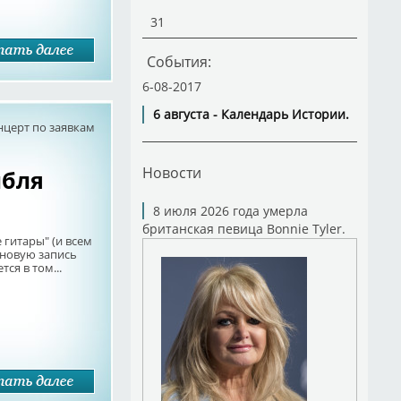
31
События:
6-08-2017
6 августа - Календарь Истории.
нцерт по заявкам
Новости
мбля
8 июля 2026 года умерла
британская певица Bonnie Tyler.
итары" (и всем
 новую запись
ся в том...