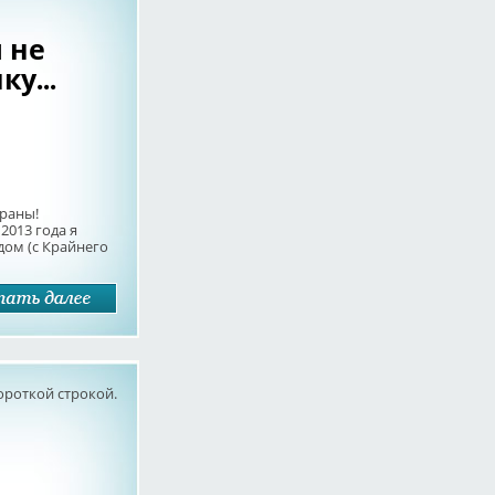
я не
у...
ераны!
2013 года я
здом (с Крайнего
ороткой строкой.