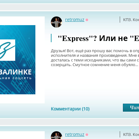
retromuz
КПЗ. Ко
Оффлайн
"Express"? Или не "E
Друзья! Вот, ещё раз прошу вас помочь в о
исполнителя и названия произведения. Мне
досталась с теми исходниками, что вы сами 
созерцать. Смутное сомнение меня обуяло...
Комментарии (10)
retromuz
КПЗ. Ко
Оффлайн