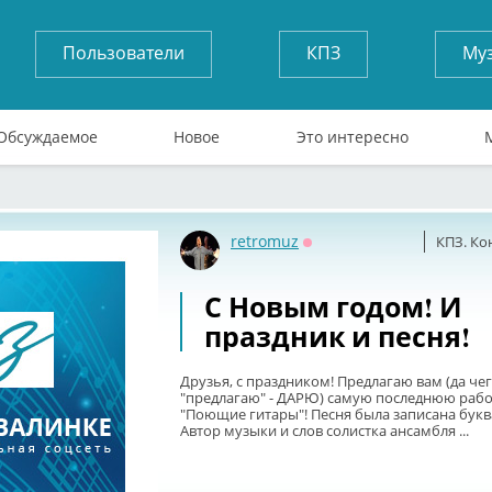
Пользователи
КПЗ
Му
Обсуждаемое
Новое
Это интересно
retromuz
КПЗ. Ко
Оффлайн
С Новым годом! И
праздник и песня!
Друзья, с праздником! Предлагаю вам (да че
"предлагаю" - ДАРЮ) самую последнюю рабо
"Поющие гитары"! Песня была записана букв
Автор музыки и слов солистка ансамбля ...