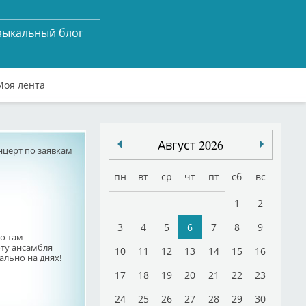
зыкальный блог
Моя лента
Август 2026
нцерт по заявкам
пн
вт
ср
чт
пт
сб
вс
1
2
3
4
5
6
7
8
9
го там
ту ансамбля
10
11
12
13
14
15
16
ально на днях!
17
18
19
20
21
22
23
24
25
26
27
28
29
30