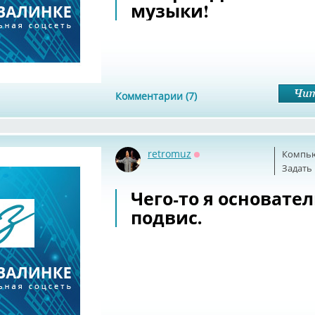
музыки!
Комментарии (7)
retromuz
Компь
Оффлайн
Задать
Чего-то я основате
подвис.