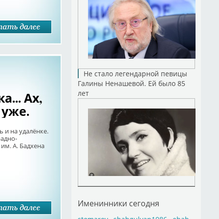
Не стало легендарной певицы
Галины Ненашевой. Ей было 85
лет
... Ах,
 уже.
 и на удалёнке.
радно-
им. А. Бадхена
Именинники сегодня