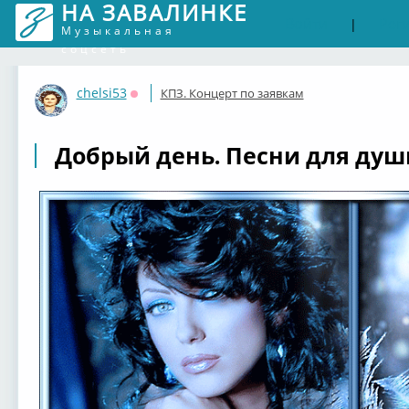
НА ЗАВАЛИНКЕ
Войти
Рег
|
Музыкальная
соцсеть
chelsi53
КПЗ. Концерт по заявкам
Оффлайн
Добрый день. Песни для души 