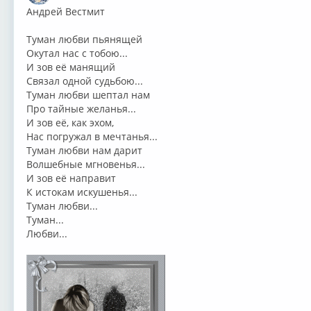
⁣Андрей Вестмит
Туман любви пьянящей
Окутал нас с тобою...
И зов её манящий
Связал одной судьбою...
Туман любви шептал нам
Про тайные желанья...
И зов её, как эхом,
Нас погружал в мечтанья...
Туман любви нам дарит
Волшебные мгновенья...
И зов её направит
К истокам искушенья...
Туман любви...
Туман...
Любви...