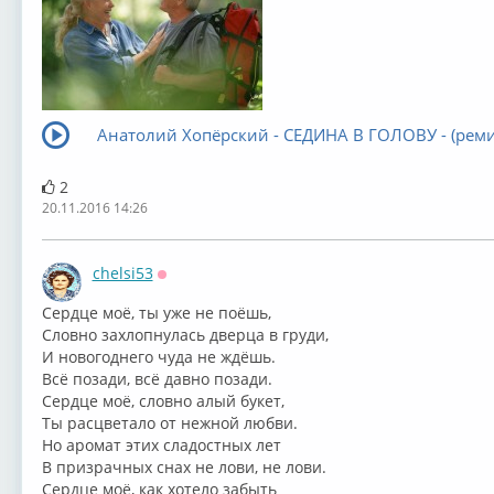
Анатолий Хопёрский - СЕДИНА В ГОЛОВУ - (реми
2
20.11.2016 14:26
chelsi53
Оффлайн
⁣Сердце моё, ты уже не поёшь,
Словно захлопнулась дверца в груди,
И новогоднего чуда не ждёшь.
Всё позади, всё давно позади.
Сердце моё, словно алый букет,
Ты расцветало от нежной любви.
Но аромат этих сладостных лет
В призрачных снах не лови, не лови.
Сердце моё, как хотело забыть