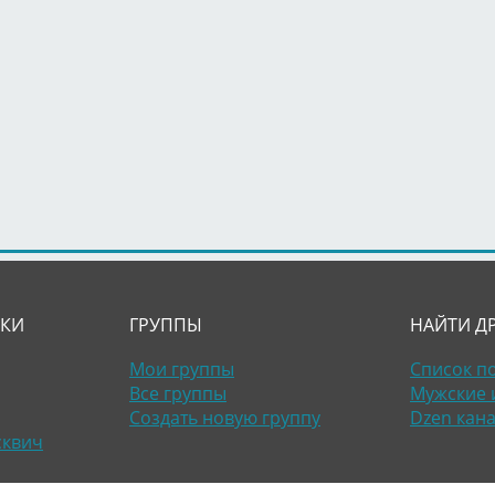
ЛКИ
ГРУППЫ
НАЙТИ Д
Мои группы
Список п
Все группы
Мужские 
Создать новую группу
Dzen кан
сквич