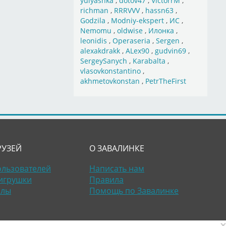
yulyashka
,
dotov47
,
VictorrM
,
richman
,
RRRVVV
,
hassn63
,
Godzila
,
Modniy-ekspert
,
ИС
,
Nemomu
,
oldwise
,
Илонка
,
leonidis
,
Operaseria
,
Sergen
,
alexakdrakk
,
ALex90
,
gudvin69
,
SergeySanych
,
Karabalta
,
vlasovkonstantino
,
akhmetovkonstan
,
PetrTheFirst
РУЗЕЙ
О ЗАВАЛИНКЕ
ользователей
Написать нам
игрушки
Правила
алы
Помощь по Завалинке
×