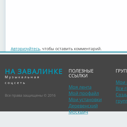
Авторизуйтесь
, чтобы оставить комментарий.
НА ЗАВАЛИНКЕ
ПОЛЕЗНЫЕ
ГРУ
ССЫЛКИ
Музыкальная
Мои 
соцсеть
Моя лента
Все 
Мой профайл
Созд
Все права защищены © 2016
Мои установки
груп
Деревенский
Москвич