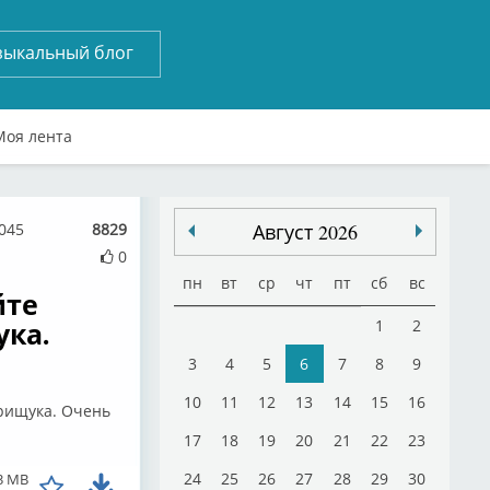
зыкальный блог
Моя лента
3045
8829
Август 2026
0
пн
вт
ср
чт
пт
сб
вс
йте
ука.
1
2
3
4
5
6
7
8
9
10
11
12
13
14
15
16
Грищука. Очень
17
18
19
20
21
22
23
24
25
26
27
28
29
30
3 MB