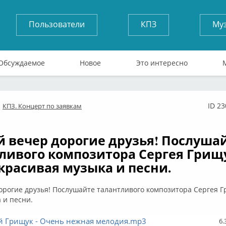
Пользователи
КПЗ
Му
Обсуждаемое
Новое
Это интересно
ID 2
КПЗ. Концерт по заявкам
лайн
 вечер дорогие друзья! Послуша
ливого композитора Сергея Грищ
красивая музыка и песни.
рогие друзья! Послушайте талантливого композитора Сергея 
 и песни.
ей Грищук - Очень нежная мелодия.mp3
6.