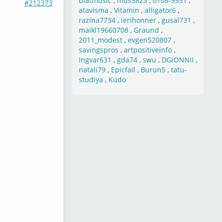
blatmusic
,
mus5823
,
0708-9551
,
#212373
atavisma
,
Vitamin
,
alligator6
,
razina7734
,
ierihonner
,
gusal731
,
maikl19660708
,
Graund
,
2011_modest
,
evgen520807
,
savingspros
,
artpositiveinfo
,
Ingvar631
,
gda74
,
swu
,
DGIONNII
,
natali79
,
Epicfail
,
Burun5
,
tatu-
studiya
,
Kudo