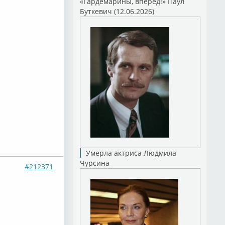
«Гардемарины, вперед!» Паул
Буткевич (12.06.2026)
Умерла актриса Людмила
Чурсина
#212371