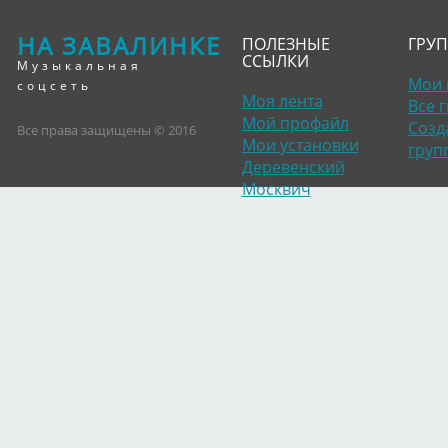
НА ЗАВАЛИНКЕ
ПОЛЕЗНЫЕ
ГРУ
ССЫЛКИ
Музыкальная
Мои 
соцсеть
Моя лента
Все 
Мой профайл
Созд
Все права защищены © 2016
Мои установки
груп
Деревенский
Москвич