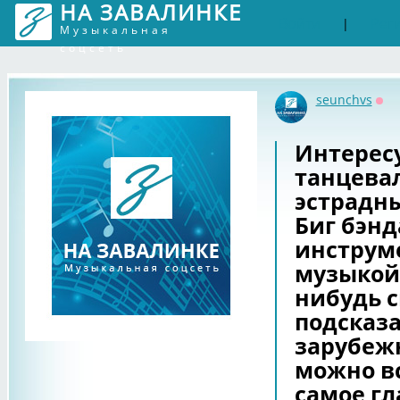
НА ЗАВАЛИНКЕ
Войти
Рег
|
Музыкальная
соцсеть
seunchvs
Оф
Интерес
танцева
эстрадн
Биг бэнд
инструм
музыкой.
нибудь 
подсказа
зарубежн
можно вс
самое гл