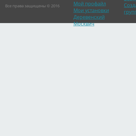
Мой профайл
Созд
Все права защищены © 2016
Мои установки
груп
Деревенский
Москвич