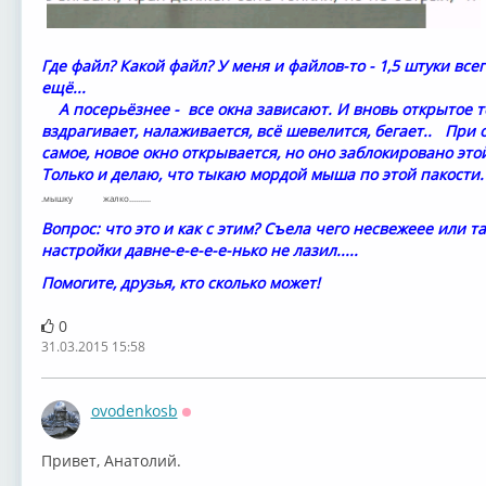
Где файл? Какой файл? У меня и файлов-то - 1,5 штуки все
ещё...
А посерьёзнее - все окна зависают. И вновь открытое то
вздрагивает, налаживается, всё шевелится, бегает.. При о
самое, новое окно открывается, но оно заблокировано э
Только и делаю, что тыкаю мордой мыша по этой пакости.
.мышку жалко..........
Вопрос: что это и как с этим? Съела чего несвежеее или та
настройки давне-е-е-е-е-нько не лазил.....
Помогите, друзья, кто сколько может!
0
31.03.2015 15:58
ovodenkosb
Оффлайн
Привет, Анатолий.