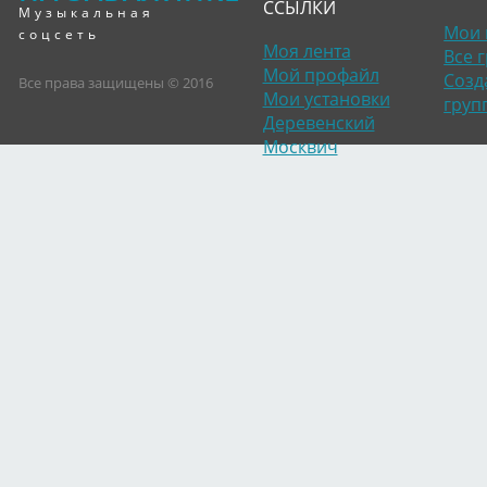
ССЫЛКИ
Музыкальная
Мои 
соцсеть
Моя лента
Все 
Мой профайл
Созд
Все права защищены © 2016
Мои установки
груп
Деревенский
Dolly Parton
Porter Wagoner
Porter Wagoner
Doll
Москвич
Dolly Parton
Porter Wagoner
Dolly Parton
Port
Dolly Parton
Porter Wagoner
Dolly Parton
Port