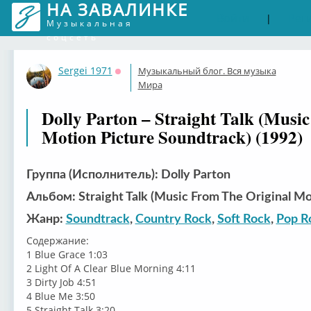
НА ЗАВАЛИНКЕ
Войти
Рег
|
Музыкальная
соцсеть
Sergei 1971
Музыкальный блог. Вся музыка
Оффлайн
Мира
Dolly Parton – Straight Talk (Musi
Motion Picture Soundtrack) (1992)
Группа (Исполнитель): Dolly Parton
Альбом: Straight Talk (Music From The Original Mo
Жанр:
Soundtrack
,
Country Rock
,
Soft Rock
,
Pop R
Содержание:
1 Blue Grace 1:03
2 Light Of A Clear Blue Morning 4:11
3 Dirty Job 4:51
4 Blue Me 3:50
5 Straight Talk 3:20