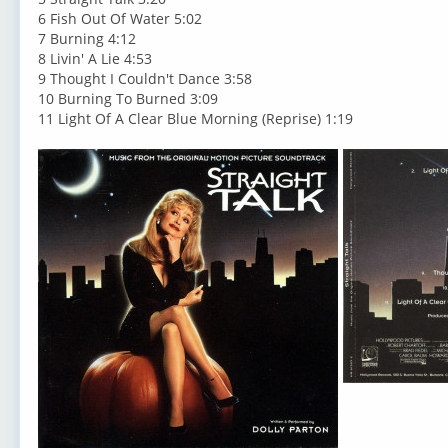
6 Fish Out Of Water 5:02
7 Burning 4:12
8 Livin' A Lie 4:53
9 Thought I Couldn't Dance 3:58
10 Burning To Burned 3:09
11 Light Of A Clear Blue Morning (Reprise) 1:19