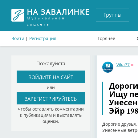
НА ЗАВАЛИНКЕ
Группы
Музыкальная
соцсеть
Войти
|
Регистрация
Горячее
Пожалуйста
Vika77
Оф
ВОЙДИТЕ НА САЙТ
Дороги
или
Ищу пе
ЗАРЕГИСТРИРУЙТЕСЬ
Унесен
Эйр 198
чтобы оставлять комментарии
к публикациям и выставлять
оценки.
Дорогие друзья,
Унесенные ветро