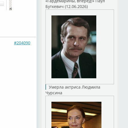
«Гардемарины, вперед!» Паул
Буткевич (12.06.2026)
#204090
Умерла актриса Людмила
Чурсина