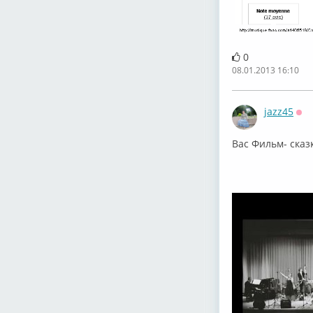
0
08.01.2013 16:10
jazz45
Оф
Вас Фильм- сказ