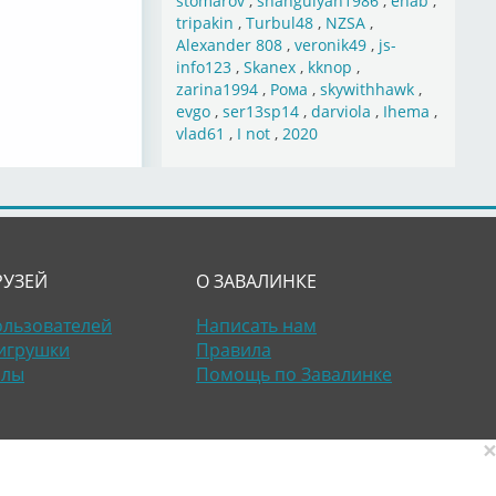
stomarov
,
shahgulyan1986
,
ehab
,
tripakin
,
Turbul48
,
NZSA
,
Alexander 808
,
veronik49
,
js-
info123
,
Skanex
,
kknop
,
zarina1994
,
Рома
,
skywithhawk
,
evgo
,
ser13sp14
,
darviola
,
Ihema
,
vlad61
,
I not
,
2020
РУЗЕЙ
О ЗАВАЛИНКЕ
ользователей
Написать нам
игрушки
Правила
алы
Помощь по Завалинке
×