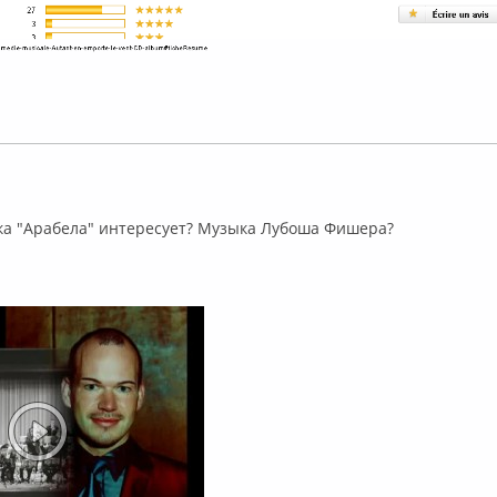
флайн
ка "Арабела" интересует? Музыка Лубоша Фишера?