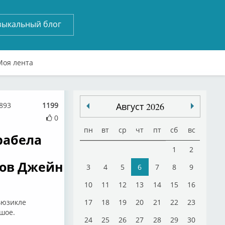
зыкальный блог
Моя лента
1893
1199
Август 2026
0
пн
вт
ср
чт
пт
сб
вс
рабела
1
2
мов Джейн
3
4
5
6
7
8
9
10
11
12
13
14
15
16
ьюзикле
17
18
19
20
21
22
23
шое.
24
25
26
27
28
29
30