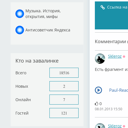
Ссылка на
Музыка. История,
открытия, мифы
Антисоветчик Яндекса
Комментарии (
Skleroz
Кто на завалинке
О
Есть фрагмент из
Всего
18516
Новых
2
Paul-Read
Онлайн
7
0
08.01.2013 15:50
Гостей
121
Skleroz