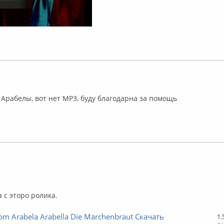
флайн
з Арабелы, вот нет МР3, буду благодарна за помощь
флайн
 с эторо ролика.
om Arabela Arabella Die Märchenbraut Скачать
1.