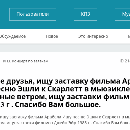
Пользователи
КПЗ
Му
Обсуждаемое
Новое
Это интересно
ID 2
КПЗ. Концерт по заявкам
флайн
е друзья, ищу заставку фильма А
сню Эшли к Скарлетт в мьюзикле
ные ветром, ищу заставки филь
3 г . Спасибо Вам большое.
 ищу заставку фильма Арабела Ищу песню Эшли к Скарлетт в м
м, ищу заставки фильмов Джейн Эйр 1983 г . Спасибо Вам боль