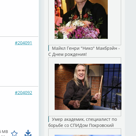
#204091
Майкл Генри "Нико" Макбрэйн -
С Днем рождения!
#204092
Умер академик, специалист по
борьбе со СПИДом Покровский
5 MB