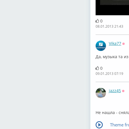
0
08.01.2013 21:43
Vika77
Оф
Да, музыка та и
0
09.01.2013 07:19
jazz45
Оф
Не нашла - сняла
Theme fr