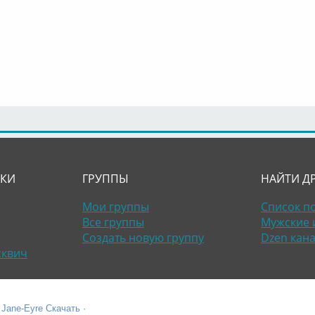
ЛКИ
ГРУППЫ
НАЙТИ Д
Мои группы
Список п
Все группы
Мужские 
Создать новую группу
Dzen кан
сквич
 Jane-Eyre Скачать ·