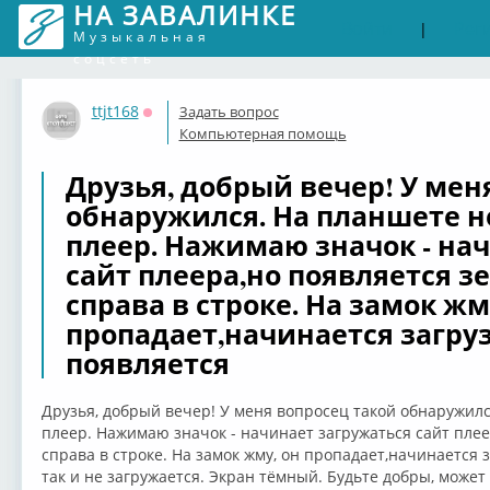
НА ЗАВАЛИНКЕ
Войти
Рег
|
Музыкальная
соцсеть
ttjt168
Задать вопрос
Оффлайн
Компьютерная помощь
Друзья, добрый вечер! У мен
обнаружился. На планшете н
плеер. Нажимаю значок - на
сайт плеера,но появляется 
справа в строке. На замок жм
пропадает,начинается загруз
появляется
Друзья, добрый вечер! У меня вопросец такой обнаружил
плеер. Нажимаю значок - начинает загружаться сайт пле
справа в строке. На замок жму, он пропадает,начинается з
так и не загружается. Экран тёмный. Будьте добры, может 