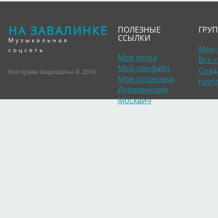
НА ЗАВАЛИНКЕ
ПОЛЕЗНЫЕ
ГРУ
ССЫЛКИ
Музыкальная
Мои 
соцсеть
Моя лента
Все 
Мой профайл
Созд
Все права защищены © 2016
Мои установки
груп
Деревенский
Москвич