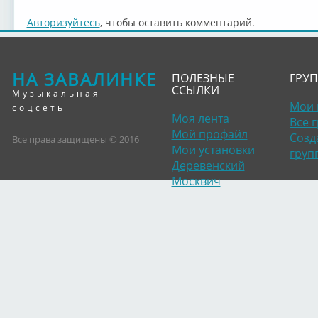
Авторизуйтесь
, чтобы оставить комментарий.
НА ЗАВАЛИНКЕ
ПОЛЕЗНЫЕ
ГРУ
ССЫЛКИ
Музыкальная
Мои 
соцсеть
Моя лента
Все 
Мой профайл
Созд
Все права защищены © 2016
Мои установки
груп
Деревенский
Москвич