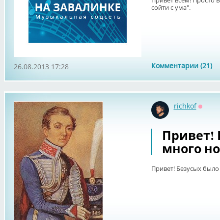
Привет всем! Просто 
сойти с ума".
Комментарии (21)
26.08.2013 17:28
richkof
Оффл
Привет! 
много но
Привет! Безусых было 