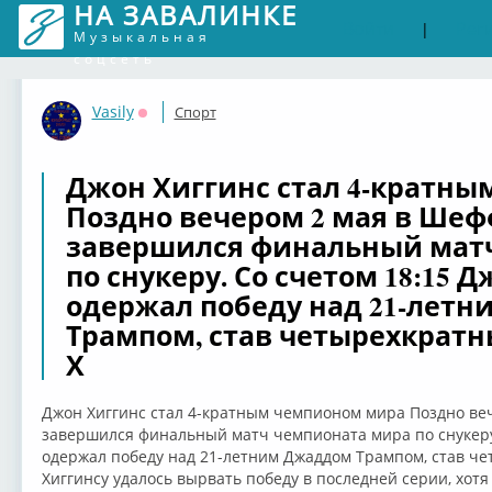
НА ЗАВАЛИНКЕ
Войти
Рег
|
Музыкальная
соцсеть
Vasily
Спорт
Оффлайн
Джон Хиггинс стал 4-кратн
Поздно вечером 2 мая в Шеф
завершился финальный мат
по снукеру. Со счетом 18:15 Д
одержал победу над 21-лет
Трампом, став четырехкрат
Х
Джон Хиггинс стал 4-кратным чемпионом мира Поздно ве
завершился финальный матч чемпионата мира по снукеру. 
одержал победу над 21-летним Джаддом Трампом, став ч
Хиггинсу удалось вырвать победу в последней серии, хот