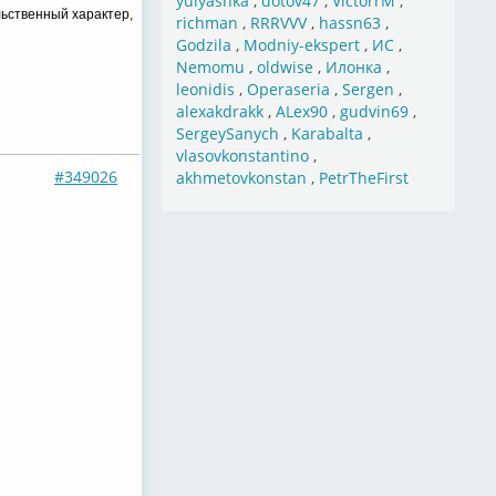
yulyashka
,
dotov47
,
VictorrM
,
льственный характер,
richman
,
RRRVVV
,
hassn63
,
Godzila
,
Modniy-ekspert
,
ИС
,
Nemomu
,
oldwise
,
Илонка
,
leonidis
,
Operaseria
,
Sergen
,
alexakdrakk
,
ALex90
,
gudvin69
,
SergeySanych
,
Karabalta
,
vlasovkonstantino
,
#349026
akhmetovkonstan
,
PetrTheFirst