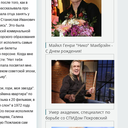
после того, как в
рассказывала про
вала отца занять у
ы Станислав Иванович
ись". Это была
 всей коммунальной
аторского образования
ают исполнять самые
Майкл Генри "Нико" Макбрэйн -
ные билеты
С Днем рождения!
о персоне. Когда мне
сте: "Нет тебя
 папа посвятил мне.
веком советской эпохи,
ку".
, гори, моя звезда".
ойкина квартира" по
зыка к 20 фильмам, в
 слон" в 1972 году.
Его песни исполняли
Умер академик, специалист по
ищева, Галина
борьбе со СПИДом Покровский
ко Пожлаков сам