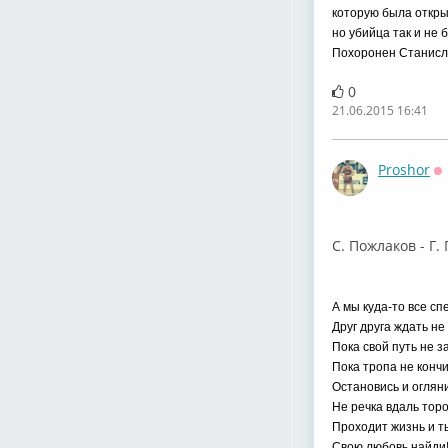
которую была откры
но убийца так и не 
Похоронен Станисл
0
21.06.2015 16:41
Proshor
О
С. Пожлаков - Г.
А мы куда-то все сп
Друг друга ждать не
Пока свой путь не 
Пока тропа не кончи
Остановись и огляни
Не речка вдаль торо
Проходит жизнь и т
Свою любовь найди