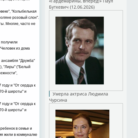
«Гардемарины, вперед!» Паул
Буткевич (12.06.2026)
овеке", "Колыбельная
 поляне розовый слон".
ы. Многие, часто не
ы получили
"Человек из дома
и ансамбля "Дружба"
), "Лиры" ("Белый
нежности",
году и "От сердца к
 70-й широты" и
Умерла актриса Людмила
Чурсина
году и "От сердца к
 70-й широты" и
ребенок в семье и
мя жили в коммуналке