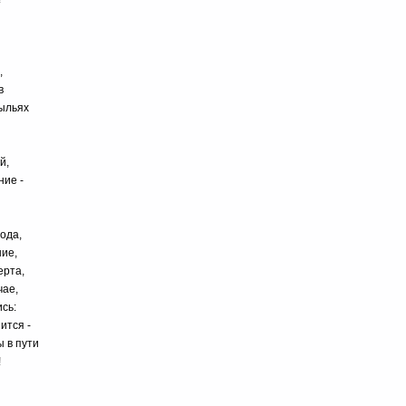
,
в
рыльях
й,
ние -
ода,
ие,
ерта,
чае,
сь:
ится -
ы в пути
!