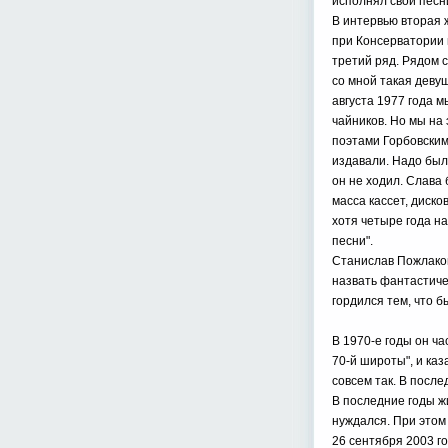
исполнял свои песн
В интервью вторая 
при Консерватории 
третий ряд. Рядом 
со мной такая деву
августа 1977 года м
чайников. Но мы на
поэтами Горбовским
издавали. Надо был
он не ходил. Слава 
масса кассет, диско
хотя четыре года н
песни".
Станислав Пожлаков
назвать фантастиче
гордился тем, что б
В 1970-е годы он ча
70-й широты", и ка
совсем так. В после
В последние годы ж
нуждался. При этом
26 сентября 2003 г