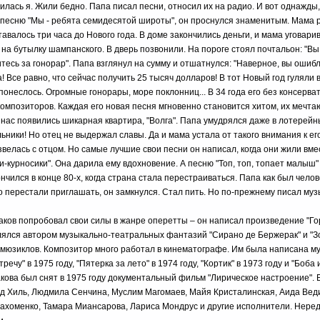
илась я. Жили бедно. Папа писал песни, относил их на радио. И вот однажды, 
 песню "Мы - ребята семидесятой широты", он проснулся знаменитым. Мама 
авалось три часа до Нового года. В доме закончились деньги, и мама уговари
ы на бутылку шампанского. В дверь позвонили. На пороге стоял почтальон: "В
есь за гонорар". Папа взглянул на сумму и отшатнулся: "Наверное, вы ошибл
 Все равно, что сейчас получить 25 тысяч долларов! В тот Новый год гуляли
понеслось. Огромные гонорары, море поклонниц... В 34 года его без консерв
омпозиторов. Каждая его новая песня мгновенно становится хитом, их мечт
 нас появились шикарная квартира, "Волга". Папа умудрялся даже в лотерей
ники! Но отец не выдержал славы. Да и мама устала от такого внимания к ег
звелась с отцом. Но самые лучшие свои песни он написал, когда они жили вме
и-курносики". Она дарила ему вдохновение. А песню "Топ, топ, топает малыш"
ончился в конце 80-х, когда страна стала перестраиваться. Папа как был чело
го перестали приглашать, он замкнулся. Стал пить. Но по-прежнему писал музы
аков попробовал свои силы в жанре оперетты – он написал произведение "Гори
лялся автором музыкально-театральных фантазий "Сирано де Бержерак" и "З
х мюзиклов. Композитор много работал в кинематографе. Им была написана му
речу" в 1975 году, "Пятерка за лето" в 1974 году, "Кортик" в 1973 году и "Боба и
кова был снят в 1975 году документальный фильм "Лирическое настроение". 
д Хиль, Людмила Сенчина, Муслим Магомаев, Майя Кристалинская, Аида Вед
хоменко, Тамара Миансарова, Лариса Мондрус и другие исполнители. Неред