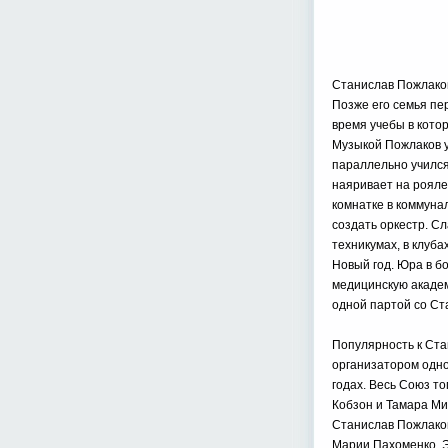
Станислав Пожлаков
Позже его семья пер
время учебы в кото
Музыкой Пожлаков у
параллельно учился 
наяривает на рояле 
комнатке в коммуна
создать оркестр. С
техникумах, в клуб
Новый год. Юра в б
медицинскую академ
одной партой со Ст
Популярность к Ста
организатором одно
годах. Весь Союз т
Кобзон и Тамара Ми
Станислав Пожлаков
Марии Пахоменко, Э