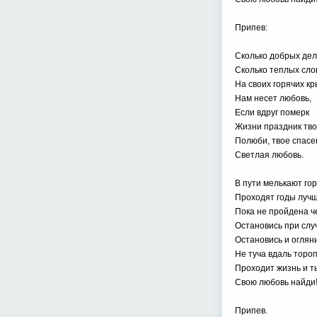
Припев:
Сколько добрых дел
Сколько теплых сло
На своих горячих к
Нам несет любовь,
Если вдруг померк
Жизни праздник тво
Полюби, твое спасе
Светлая любовь.
В пути мелькают гор
Проходят годы лучш
Пока не пройдена ч
Остановись при слу
Остановись и огляни
Не туча вдаль тороп
Проходит жизнь и т
Свою любовь найди
Припев.