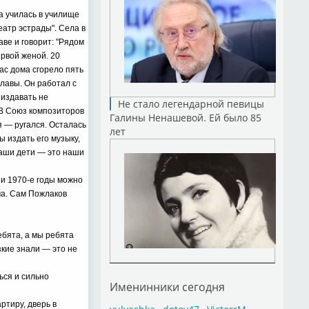
а училась в училище
еатр эстрады". Села в
ве и говорит: "Рядом
ервой женой. 20
ас дома сгорело пять
лавы. Он работал с
 издавать не
Не стало легендарной певицы
 В Союз композиторов
Галины Ненашевой. Ей было 85
я — ругался. Осталась
лет
ы издать его музыку,
Наши дети — это наши
 и 1970-е годы можно
ча. Сам Пожлаков
ебята, а мы ребята
кие знали — это не
ься и сильно
Именинники сегодня
ртиру, дверь в