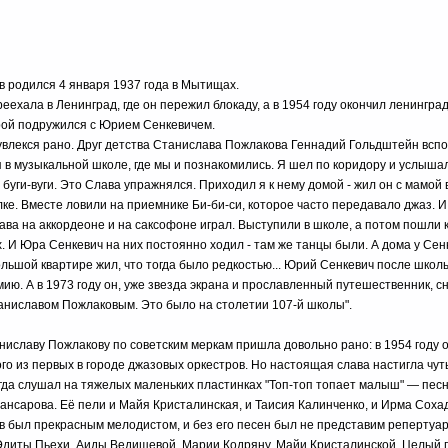
 родился 4 января 1937 года в Мытищах.
еехала в Ленинград, где он пережил блокаду, а в 1954 году окончил ленингра
рой подружился с Юрием Сенкевичем.
влекся рано. Друг детства Станислава Пожлакова Геннадий Гольдштейн вспо
в музыкальной школе, где мы и познакомились. Я шел по коридору и услышал,
буги-вуги. Это Слава упражнялся. Приходил я к нему домой - жил он с мамой 
лке. Вместе ловили на приемнике Би-би-си, которое часто передавало джаз.
лава на аккордеоне и на саксофоне играл. Выступили в школе, а потом пошли 
ах. И Юра Сенкевич на них постоянно ходил - там же танцы были. А дома у Се
ольшой квартире жил, что тогда было редкостью... Юрий Сенкевич после школ
ию. А в 1973 году он, уже звезда экрана и прославленный путешественник, с
аниславом Пожлаковым. Это было на столетии 107-й школы".
ниславу Пожлакову по советским меркам пришла довольно рано: в 1954 году о
го из первых в городе джазовых оркестров. Но настоящая слава настигла чуть
огда слушал на тяжелых маленьких пластинках "Топ-топ топает малыш" — пе
ансарова. Её пели и Майя Кристалинская, и Таисия Калинченко, и Ирма Соха
 был прекрасным мелодистом, и без его песен был не представим репертуа
диты Пьехи, Аиды Ведищевой, Марии Кодряну, Майи Кристалинской. Целый 