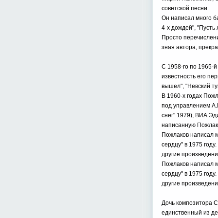
советской песни.
Он написал много ба
4-х дождей", "Пусть
Просто перечислени
зная автора, прекра
С 1958-го по 1965-
известность его пер
вышел", "Невский тум
В 1960-х годах Пож
под управлением А.Б
снег" 1979), ВИА Эд
написанную Пожлако
Пожлаков написал му
сердцу" в 1975 году
другие произведени
Пожлаков написал му
сердцу" в 1975 году
другие произведени
Дочь композитора С
единственный из де