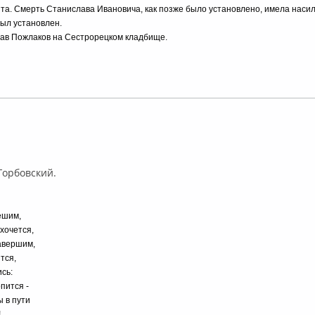
та. Смерть Станислава Ивановича, как позже было установлено, имела наси
был установлен.
ав Пожлаков на Сестрорецком кладбище.
ффлайн
 Горбовский.
ешим,
 хочется,
завершим,
тся,
сь:
пится -
ы в пути
!