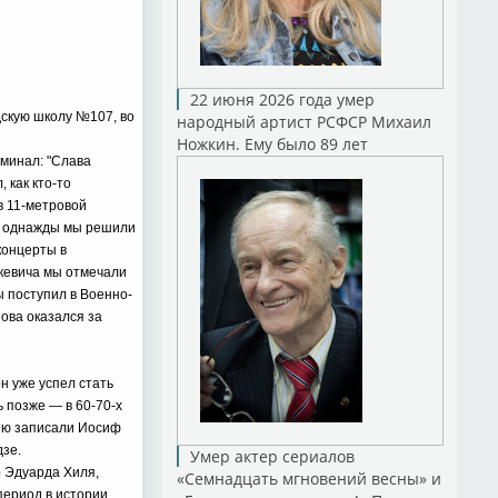
22 июня 2026 года умер
дскую школу №107, во
народный артист РСФСР Михаил
Ножкин. Ему было 89 лет
минал: "Слава
 как кто-то
в 11-метровой
 И однажды мы решили
концерты в
нкевича мы отмечали
ы поступил в Военно-
нова оказался за
н уже успел стать
 позже — в 60-70-х
сню записали Иосиф
дзе.
Умер актер сериалов
р Эдуарда Хиля,
«Семнадцать мгновений весны» и
период в истории