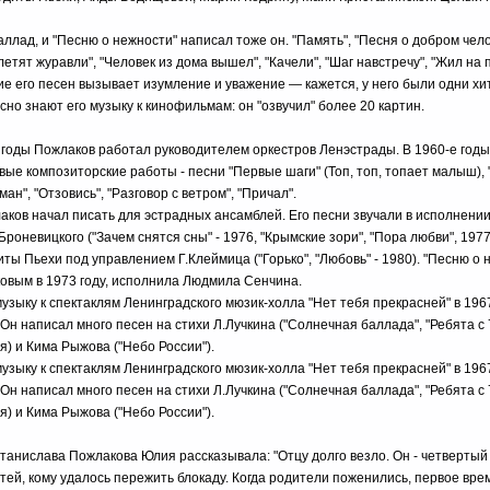
ллад, и "Песню о нежности" написал тоже он. "Память", "Песня о добром чел
 летят журавли", "Человек из дома вышел", "Качели", "Шаг навстречу", "Жил на
е его песен вызывает изумление и уважение — кажется, у него были одни хит
сно знают его музыку к кинофильмам: он "озвучил" более 20 картин.
й годы Пожлаков работал руководителем оркестров Ленэстрады. В 1960-е год
вые композиторские работы - песни "Первые шаги" (Топ, топ, топает малыш), 
ан", "Отзовись", "Разговор с ветром", "Причал".
лаков начал писать для эстрадных ансамблей. Его песни звучали в исполнени
роневицкого ("Зачем снятся сны" - 1976, "Крымские зори", "Пора любви", 1977
иты Пьехи под управлением Г.Клеймица ("Горько", "Любовь" - 1980). "Песню о 
вым в 1973 году, исполнила Людмила Сенчина.
зыку к спектаклям Ленинградского мюзик-холла "Нет тебя прекрасней" в 1967 
. Он написал много песен на стихи Л.Лучкина ("Солнечная баллада", "Ребята с
я) и Кима Рыжова ("Небо России").
зыку к спектаклям Ленинградского мюзик-холла "Нет тебя прекрасней" в 1967 
. Он написал много песен на стихи Л.Лучкина ("Солнечная баллада", "Ребята с
я) и Кима Рыжова ("Небо России").
танислава Пожлакова Юлия рассказывала: "Отцу долго везло. Он - четвертый 
тей, кому удалось пережить блокаду. Когда родители поженились, первое вре