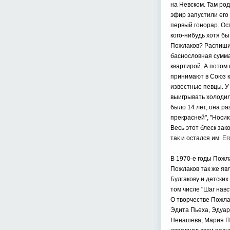
на Невском. Там род
эфир запустили его
первый гонорар. Ост
кого-нибудь хотя б
Пожлаков? Распишит
баснословная сумма!
квартирой. А потом 
принимают в Союз к
известные певцы. У
выигрывать холодиль
было 14 лет, она ра
прекрасней", "Носик
Весь этот блеск зак
так и остался им. Е
В 1970-е годы Пожл
Пожлаков так же яв
Булгакову и детски
том числе "Шаг навст
О творчестве Пожла
Эдита Пьеха, Эдуар
Ненашева, Мария Па