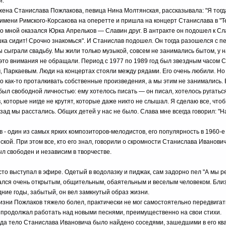
и.
жена Станислава Пожлакова, певица Нина Молтянская, рассказывала: "Я тогд
имени Римского-Корсакова на оперетте и пришла на концерт Станислава в "Т
со мной оказался Юрка Апрельков — Славин друг. В антракте он подошел к Сла
шка сидит! Срочно знакомься". И Станислав подошел. Он тогда разошелся с п
ы сыграли свадьбу. Мы жили только музыкой, совсем не занимались бытом, у н
 это внимания не обращали. Период с 1977 по 1989 год был звездным часом С
, Паркаевым. Люди на концертах стояли между рядами. Его очень любили. Но
о как-то проталкивать собственные произведения, а мы этим не занимались.
был свободной личностью: ему хотелось писать — он писал, хотелось ругатьс
в, которые нигде не крутят, которые даже никто не слышал. Я сделаю все, чтоб
азад мы расстались. Общих детей у нас не было. Слава мне всегда говорил: "
 - один из самых ярких композиторов-мелодистов, его популярность в 1960-е
ской. При этом все, кто его знал, говорили о скромности Станислава Иванови
ыл свободен и независим в творчестве.
сто выступал в эфире. Одетый в водолазку и пиджак, сам задорно пел "А мы р
зался очень открытым, общительным, обаятельным и веселым человеком. Близ
дние годы, забытый, он вел замкнутый образ жизни.
изни Пожлаков тяжело болел, практически не мог самостоятельно передвигат
 продолжал работать над новыми песнями, преимущественно на свои стихи.
ода тело Станислава Ивановича было найдено соседями, зашедшими в его ква