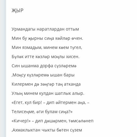
ҖЫР
Урмандагы наратлардан оттым
Мин бу җырны сиңа көйләр өчен.
Мин язмадым, минем көем түгел,
Бүләк итте көзләр моңлы хисен.
Син ышанма дорфа сүзләремә
,Моңсу күзләремә ышан бары
Килермен дә зәңгәр таң атканда
Улың минем кулдан шатлык алыр.
«Егет, кул бир! – дип әйтермен аңа, –
Телисеңме, әти булам сиңа?»
«Кичер!» – дип дәшәрмен, төмсәләнеп
,Ахмаклыктан чыкты бөтен сүзем