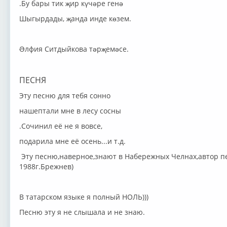
.Бу бары тик җир күчәре генә
Шыгырдады, җанда инде көзем.
Әлфия Ситдыйкова тәрҗемәсе.
ПЕСНЯ
Эту песню для тебя сонно
нашептали мне в лесу сосны
.Сочинил её не я вовсе,
подарила мне её осень...и т.д.
Эту песню,наверное,знают в Набережных Челнах,автор пес
1988г.Брежнев)
В татарском языке я полный НОЛЬ)))
Песню эту я не слышала и не знаю.