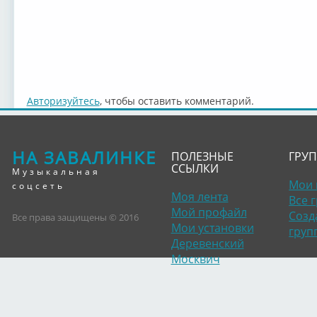
Авторизуйтесь
, чтобы оставить комментарий.
НА ЗАВАЛИНКЕ
ПОЛЕЗНЫЕ
ГРУ
ССЫЛКИ
Музыкальная
Мои 
соцсеть
Моя лента
Все 
Мой профайл
Созд
Все права защищены © 2016
Мои установки
груп
Деревенский
Москвич