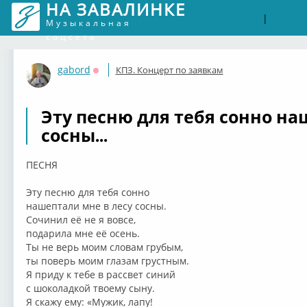
НА ЗАВАЛИНКЕ
Войти
Рег
|
Музыкальная
соцсеть
gabord
КПЗ. Концерт по заявкам
Оффлайн
Эту песню для тебя сонно на
сосны...
ПЕСНЯ
Эту песню для тебя сонно
нашептали мне в лесу сосны.
Сочинил её не я вовсе,
подарила мне её осень.
Ты не верь моим словам грубым,
ты поверь моим глазам грустным.
Я приду к тебе в рассвет синий
с шоколадкой твоему сыну.
Я скажу ему: «Мужик, лапу!