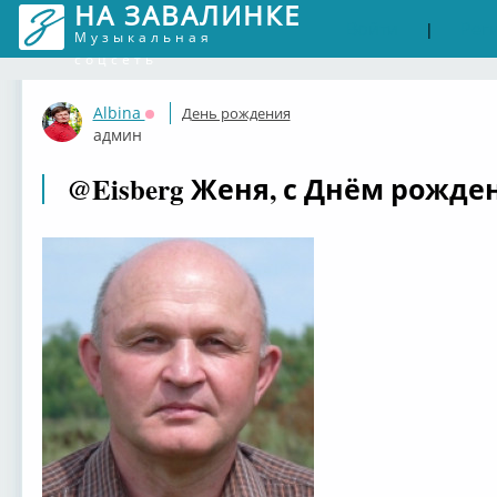
НА ЗАВАЛИНКЕ
Войти
Рег
|
Музыкальная
соцсеть
Albina
День рождения
Оффлайн
админ
@Eisberg Женя, с Днём рожде