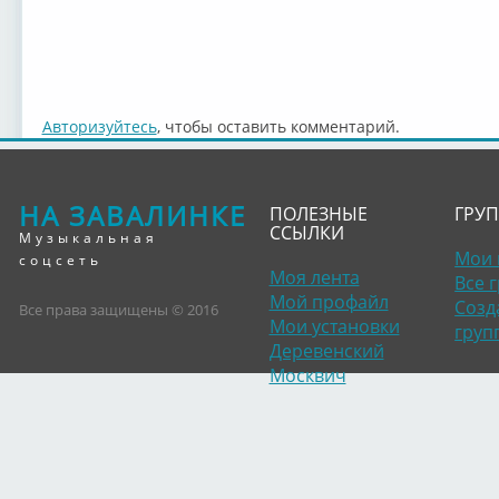
Авторизуйтесь
, чтобы оставить комментарий.
НА ЗАВАЛИНКЕ
ПОЛЕЗНЫЕ
ГРУ
ССЫЛКИ
Музыкальная
Мои 
соцсеть
Моя лента
Все 
Мой профайл
Созд
Все права защищены © 2016
Мои установки
груп
Деревенский
Москвич