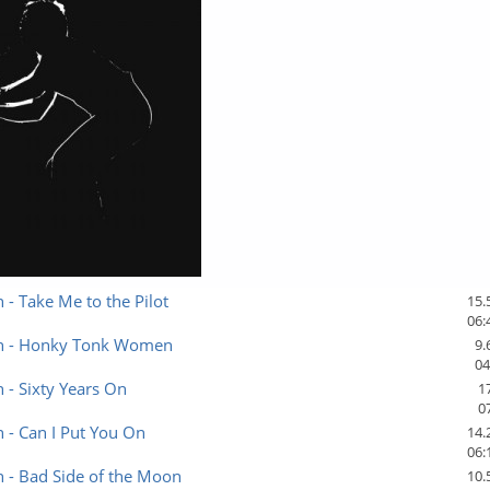
n - Take Me to the Pilot
15.
06:
hn - Honky Tonk Women
9.
04
n - Sixty Years On
1
0
n - Can I Put You On
14.
06:
n - Bad Side of the Moon
10.