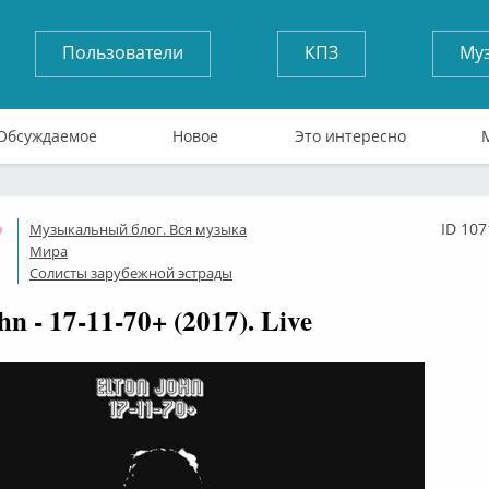
Пользователи
КПЗ
Му
Обсуждаемое
Новое
Это интересно
ID 107
Музыкальный блог. Вся музыка
Оффлайн
Мира
Солисты зарубежной эстрады
hn - 17-11-70+ (2017). Live