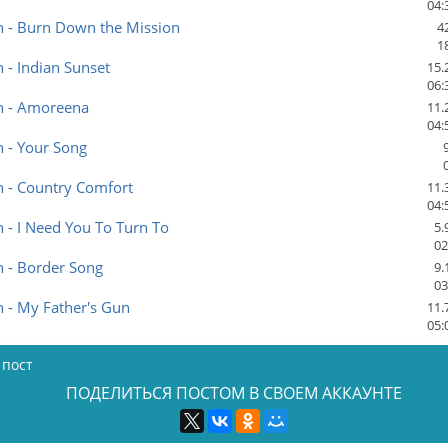
04:
n - Burn Down the Mission
4
1
n - Indian Sunset
15.
06:
hn - Amoreena
11.
04:
n - Your Song
n - Country Comfort
11.
04:
n - I Need You To Turn To
5.
02
n - Border Song
9.
03
n - My Father's Gun
11.
05:
 пост
ПОДЕЛИТЬСЯ ПОСТОМ В СВОЕМ АККАУНТЕ