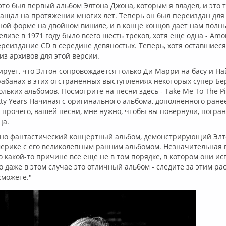
 это был первый альбом Элтона Джона, которым я владел, и это т
ащал на протяжении многих лет. Теперь он был переиздан для 
ой форме на двойном виниле, и в конце концов дает нам полны
лизе в 1971 году было всего шесть треков, хотя еще одна - Amo
ереиздание CD в середине девяностых. Теперь, хотя оставшиес
з архивов для этой версии.
рует, что Элтон сопровождается только Ди Марри на басу и Н
абанах в этих отстраненных выступлениях некоторых супер Бе
ольких альбомов. Посмотрите на песни здесь - Take Me To The Pi
ixty Years Начиная с оригинального альбома, дополненного ран
 прочего, вашей песни, мне нужно, чтобы вы повернули, погра
ца.
ьно фантастический концертный альбом, демонстрирующий Элто
мерике с его великолепным ранним альбомом. Незначительная 
по какой-то причине все еще не в том порядке, в котором они и
о даже в этом случае это отличный альбом - следите за этим 
сможете."