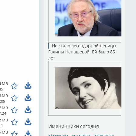
Не стало легендарной певицы
Галины Ненашевой. Ей было 85
лет
5 MB
45
6 MB
:09
7 MB
7:24
2 MB
11
Именинники сегодня
5 MB