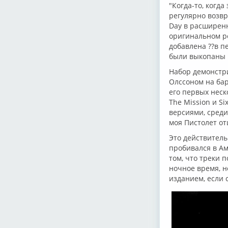
"Когда-то, когда
регулярно возвр
Day в расширенн
оригинальном ре
добавлена ??в п
были выкопаны и
Набор демонстри
Олссоном на бар
его первых неск
The Mission и S
версиями, среди
моя Пистолет от
Это действител
пробивался в А
том, что треки 
ночное время, н
изданием, если 