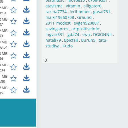
blatmusic
,
mus5823
,
0708-9551
,
33
atavisma
,
Vitamin
,
alligator6
,
2 MB
razina7734
,
ierihonner
,
gusal731
,
8:19
maikl19660708
,
Graund
,
2 MB
2011_modest
,
evgen520807
,
37
savingspros
,
artpositiveinfo
,
2 MB
Ingvar631
,
gda74
,
swu
,
DGIONNII
,
53
natali79
,
Epicfail
,
Burun5
,
tatu-
9 MB
studiya
,
Kudo
03:54
3 MB
54
0
9 MB
:34
1 MB
:58
7 MB
05