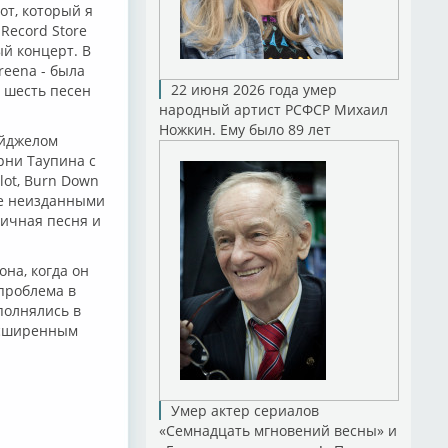
от, который я
Record Store
й концерт. В
reena - была
22 июня 2026 года умер
я шесть песен
народный артист РСФСР Михаил
Ножкин. Ему было 89 лет
айджелом
рни Таупина с
lot, Burn Down
ее неизданными
ничная песня и
на, когда он
проблема в
сполнялись в
расширенным
Умер актер сериалов
«Семнадцать мгновений весны» и