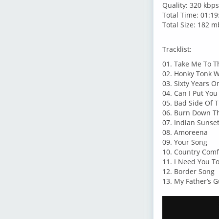
Quality: 320 kbps
Total Time: 01:19
Total Size: 182 m
Tracklist:
01. Take Me To Th
02. Honky Tonk
03. Sixty Years O
04. Can I Put Yo
05. Bad Side Of 
06. Burn Down T
07. Indian Sunse
08. Amoreena
09. Your Song
10. Country Comf
11. I Need You T
12. Border Song
13. My Father’s 