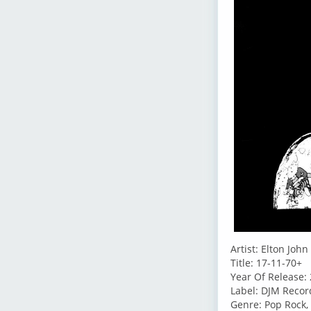
Artist: Elton John
Title: 17-11-70+
Year Of Release:
Label: DJM Recor
Genre: Pop Rock, 