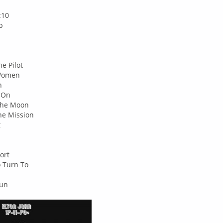
:10
b
e Pilot
 Women
n
u On
The Moon
he Mission
t
ort
o Turn To
Gun