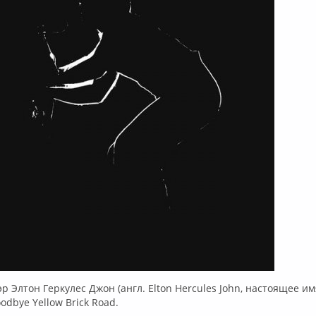
 Элтон Геркулес Джон (англ. Elton Hercules John, настоящее и
odbye Yellow Brick Road.