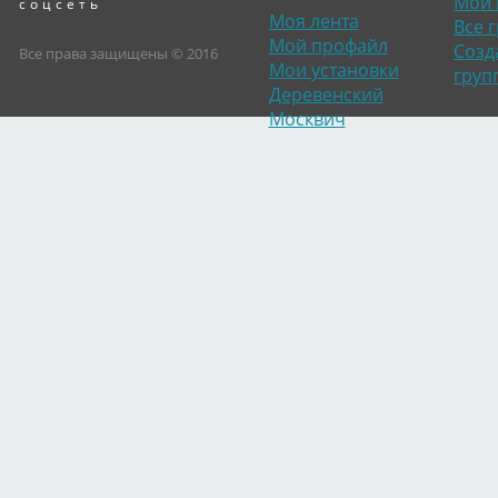
Мои 
соцсеть
Моя лента
Все 
Мой профайл
Созд
Все права защищены © 2016
Мои установки
груп
Деревенский
Москвич