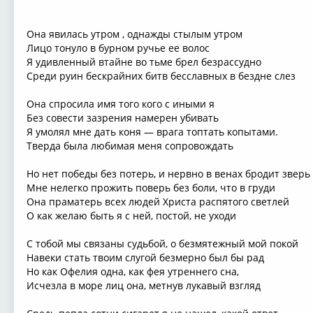
Она явилась утром , однажды стылым утром
Лицо тонуло в бурном ручье ее волос
Я удивленный втайне во тьме брел безрассудно
Среди руин бескрайних битв бесславных в бездне слез
Она спросила имя того кого с иными я
Без совести зазрения намерен убивать
Я умолял мне дать коня — врага топтать копытами.
Тверда была любимая меня сопровождать
Но нет победы без потерь, и нервно в венах бродит зверь
Мне нелегко прожить поверь без боли, что в груди
Она праматерь всех людей Христа распятого светлей
О как желаю быть я с ней, постой, не уходи
С тобой мы связаны судьбой, о безмятежный мой покой
Навеки стать твоим слугой безмерно был бы рад
Но как Офелия одна, как фея утреннего сна,
Исчезла в море лиц она, метнув лукавый взгляд