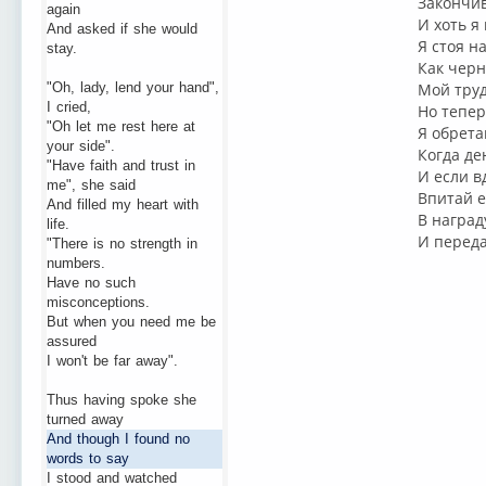
Закончив
again
И хоть я
And asked if she would
Я стоя н
stay.
Как черн
"Oh, lady, lend your hand",
Мой труд
I cried,
Но тепер
"Oh let me rest here at
Я обрета
your side".
Когда де
"Have faith and trust in
И если в
me", she said
Впитай е
And filled my heart with
В наград
life.
И переда
"There is no strength in
numbers.
Have no such
misconceptions.
But when you need me be
assured
I won't be far away".
Thus having spoke she
turned away
And though I found no
words to say
I stood and watched