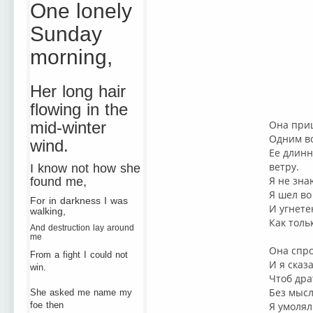
One lonely
Sunday
morning,
Her long hair
flowing in the
mid-winter
Она приш
Одним в
wind.
Ее длинн
ветру.
I know not how she
Я не зна
found me,
Я шел во
For in darkness I was
И угнете
walking,
Как толь
And destruction lay around
me
Она спро
From a fight I could not
И я сказ
win.
Чтоб дра
Без мысл
She asked me name my
foe then
Я умолял