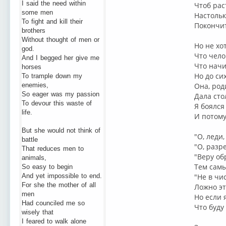
I said the need within
Чтоб рас
some men
Настольк
To fight and kill their
Покончит
brothers
Without thought of men or
Но не хо
god.
Что чело
And I begged her give me
Что начи
horses
Но до си
To trample down my
enemies,
Она, род
So eager was my passion
Дала сто
To devour this waste of
Я боялся
life.
И потому
But she would not think of
"О, леди,
battle
"О, разр
That reduces men to
"Веру об
animals,
Тем сам
So easy to begin
And yet impossible to end.
"Не в чи
For she the mother of all
Ложно эт
men
Но если 
Had counciled me so
Что буду
wisely that
I feared to walk alone