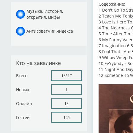
Содержание:
1 Don't Go To Str
Музыка. История,
2 Teach Me Tonig
открытия, мифы
3 Love Is Here To
4 The Nearness O
Антисоветчик Яндекса
5 Time After Tim
6 My Funny Valen
7 Imagination 6:
8 Fool That I Am 
9 Willow Weep Fo
Кто на завалинке
10 Ev'rybody's S
11 Night And Day
12 Someone To W
Всего
18517
Новых
1
Онлайн
13
Гостей
125