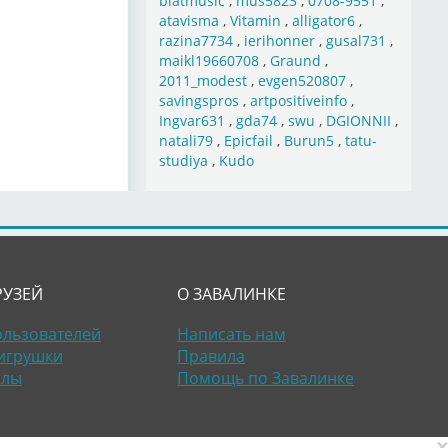
blatmusic
,
mus5823
,
0708-9551
,
atavisma
,
Vitamin
,
alligator6
,
razina7734
,
ierihonner
,
gusal731
,
maikl19660708
,
Graund
,
2011_modest
,
evgen520807
,
savingspros
,
artpositiveinfo
,
Ingvar631
,
gda74
,
swu
,
DGIONNII
,
natali79
,
Epicfail
,
Burun5
,
tatu-
studiya
,
Kudo
РУЗЕЙ
О ЗАВАЛИНКЕ
ользователей
Написать нам
игрушки
Правила
алы
Помощь по Завалинке
×