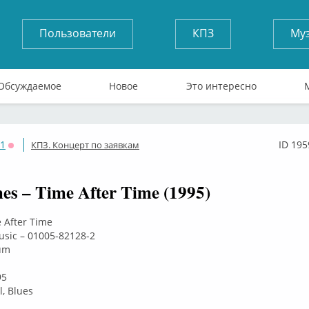
Пользователи
КПЗ
Му
Обсуждаемое
Новое
Это интересно
71
ID 195
КПЗ. Концерт по заявкам
Оффлайн
es – Time After Time (1995)
e After Time
usic – 01005-82128-2
um
95
l, Blues