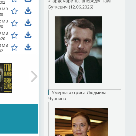
«Гардемарины, вперед!» Паул
:02
Буткевич (12.06.2026)
8 MB
28
2 MB
20
9 MB
:20
8 MB
02
Умерла актриса Людмила
Чурсина