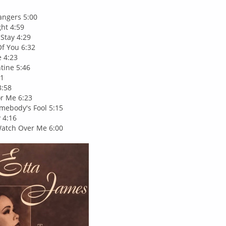
angers 5:00
ht 4:59
 Stay 4:29
f You 6:32
e 4:23
tine 5:46
51
3:58
r Me 6:23
omebody's Fool 5:15
 4:16
atch Over Me 6:00