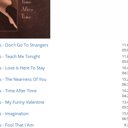
s - Don't Go To Strangers
11.
05:
s - Teach Me Tonight
11.
05:
s - Love Is Here To Stay
10.
04:
s - The Nearness Of You
15.
06:
s - Time After Time
10.
04:
s - My Funny Valentine
13.
05:
s - Imagination
15.
06:
s - Fool That I Am
9.