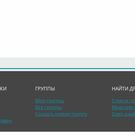
ЛКИ
ГРУППЫ
НАЙТИ Д
Мои группы
Список п
Все группы
Мужские 
Создать новую группу
Dzen кан
сквич