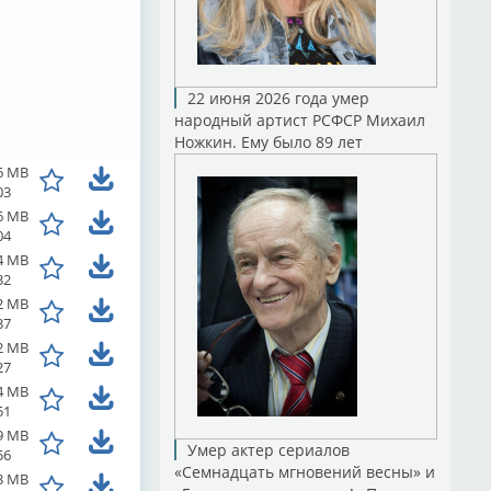
22 июня 2026 года умер
народный артист РСФСР Михаил
Ножкин. Ему было 89 лет
6 MB
03
6 MB
04
4 MB
32
2 MB
37
2 MB
27
4 MB
51
9 MB
Умер актер сериалов
56
«Семнадцать мгновений весны» и
3 MB