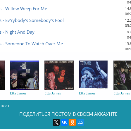
04
s - Willow Weep For Me
14.
06:
s - Ev'rybody's Somebody's Fool
12.
05:
s - Night And Day
9.
04
es - Someone To Watch Over Me
13.
06:
Etta James
Etta James
Etta James
Etta James
 пост
ПОДЕЛИТЬСЯ ПОСТОМ В СВОЕМ АККАУНТЕ