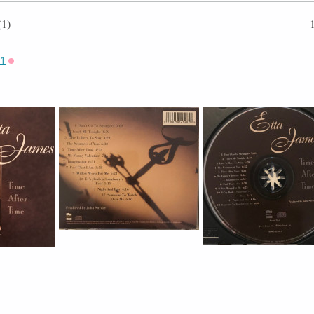
Etta James
1)
71
Оффлайн