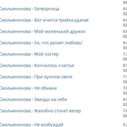
04
 Смольянинова - Затворница
6.
02
Смольянинова - Вот мчится тройка удалая
6.
02
 Смольянинова - Мой миленький дружок
6.
02
Смольянинова - Ах, что делает любовь!
8.
03
Смольянинова - Мой костер
7.
03
Смольянинова - Кончилось счастье
8.
03
Смольянинова - При лунном свете
7.
03
 Смольянинова - Не обмани
7.
03
Смольянинова - Звезды на небе
6.
02
Смольянинова - Жалобно стонет ветер
7.
03
 Смольянинова - Не возбуждай
9.