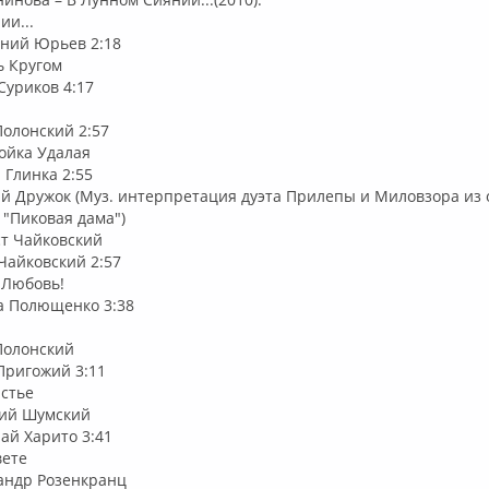
ии...
гений Юрьев 2:18
ь Кругом
 Суриков 4:17
 Полонский 2:57
ойка Удалая
р Глинка 2:55
й Дружок (Муз. интерпретация дуэта Прилепы и Миловзора из
 "Пиковая дама")
ст Чайковский
 Чайковский 2:57
т Любовь!
ра Полющенко 3:38
 Полонский
 Пригожий 3:11
астье
илий Шумский
лай Харито 3:41
вете
сандр Розенкранц