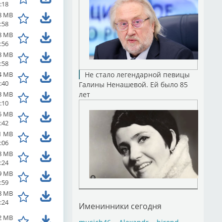
:18
8 MB
:58
8 MB
:56
8 MB
:58
4 MB
Не стало легендарной певицы
:40
Галины Ненашевой. Ей было 85
3 MB
лет
:10
5 MB
:42
1 MB
:06
8 MB
:24
9 MB
:59
8 MB
:24
Именинники сегодня
2 MB