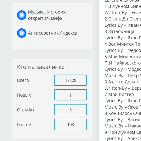
1 В Лунном Сиян
Музыка. История,
Written-By – Ев
открытия, мифы
2 Степь Да Степ
Lyrics By – Иван
3 Затворница
Антисоветчик Яндекса
Lyrics By – Яков
4 Вот Мчится Тр
Lyrics By – Фёдо
5 Мой Миленьки
П.И.Чайковского
Кто на завалинке
Lyrics By – Моде
Music By – Петр
Всего
18520
6 Ах, Что Делае
Written-By – Ве
7 Мой Костер
Новых
1
Lyrics By – Яков
Music By – Яков
Онлайн
8
8 Кончилось Сч
Lyrics By – Вас
Гостей
108
Music By – Нико
9 При Лунном С
Lyrics By – Алек