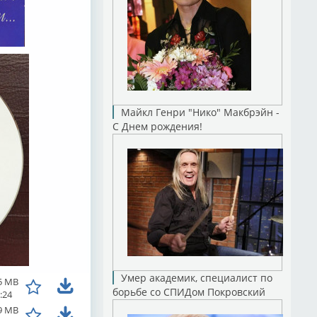
Майкл Генри "Нико" Макбрэйн -
С Днем рождения!
Умер академик, специалист по
5 MB
борьбе со СПИДом Покровский
:24
9 MB