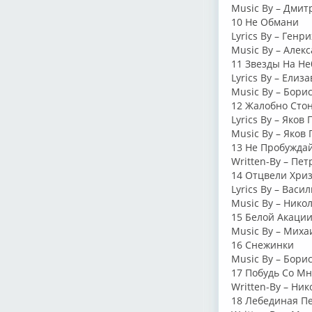
Music By – Дмит
10 Не Обмани
Lyrics By – Генр
Music By – Алек
11 Звезды На Не
Lyrics By – Елиз
Music By – Бори
12 Жалобно Сто
Lyrics By – Яков
Music By – Яков
13 Не Пробужда
Written-By – Пет
14 Отцвели Хри
Lyrics By – Вас
Music By – Нико
15 Белой Акаци
Music By – Миха
16 Снежинки
Music By – Бори
17 Побудь Со М
Written-By – Ник
18 Лебединая П