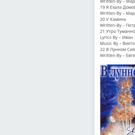
Written-By – Ма
19 Я Ехала Домо
Written-By – Ма
20 У Камина
Written-By – Пет
21 Утро Туманн
Lyrics By – Иван
Music By – Викто
22 В Лунном Сия
Written-By – Ев