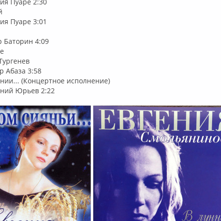
рия Пуаре 2:30
й
рия Пуаре 3:01
р Баторин 4:09
ое
 Тургенев
р Абаза 3:58
нии... (Концертное исполнение)
гений Юрьев 2:22