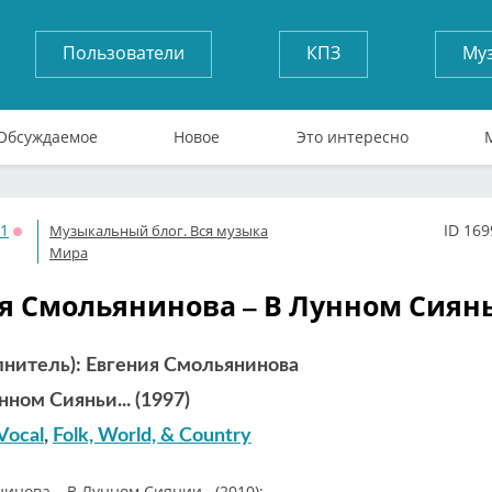
Пользователи
КПЗ
Му
Обсуждаемое
Новое
Это интересно
71
ID 169
Музыкальный блог. Вся музыка
Оффлайн
Мира
я Смольянинова – В Лунном Сияньи.
лнитель): Евгения Смольянинова
ном Сияньи... (1997)
Vocal
,
Folk, World, & Country
инова – В Лунном Сиянии...(2010):