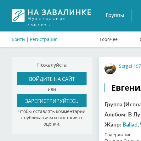
НА ЗАВАЛИНКЕ
Группы
Музыкальная
соцсеть
Войти
|
Регистрация
Горячее
Пожалуйста
Sergei 19
ВОЙДИТЕ НА САЙТ
Евгени
или
ЗАРЕГИСТРИРУЙТЕСЬ
Группа (Испо
чтобы оставлять комментарии
Альбом: В Лун
к публикациям и выставлять
оценки.
Жанр:
Ballad
,
Содержание
Евгения Смольян