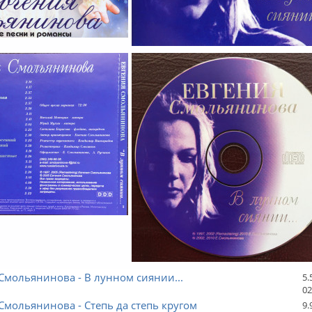
Смольянинова - В лунном сиянии...
5.
02
Смольянинова - Степь да степь кругом
9.