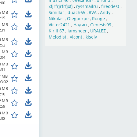
musich46
,
-Alexandr-
,
birond
,
:00
xfjrfrjrfrfjxfj
,
ryssmailru
,
fireodest
,
6 MB
Simillar
,
duach65
,
RVA
,
Andy
,
:19
Nikolas
,
Olegperpe
,
Rouge
,
1 MB
Victor2421
,
Надин
,
Genesis99
,
:31
Kirill 67
,
iamsneer
,
URALEZ
,
Melodist
,
Vicont
,
kiselv
9 MB
:52
1 MB
:04
8 MB
:31
7 MB
03:02
6 MB
:10
2 MB
:59
4 MB
:38