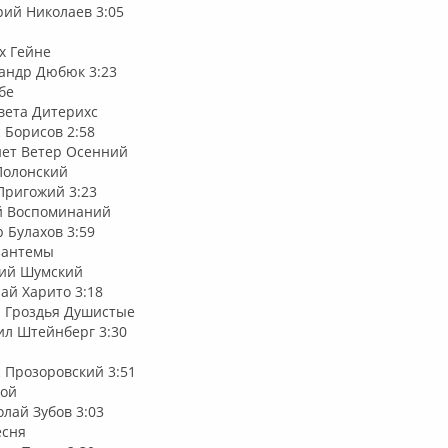
рий Николаев 3:05
их Гейне
сандр Дюбюк 3:23
бе
авета Дитерихс
с Борисов 2:58
нет Ветер Осенний
 Полонский
 Пригожий 3:23
й Воспоминаний
р Булахов 3:59
зантемы
илий Шумский
лай Харито 3:18
и Гроздья Душистые
ил Штейнберг 3:30
с Прозоровский 3:51
ной
олай Зубов 3:03
есня