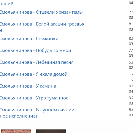
04
наний
 Смольянинова - Отцвели хризантемы
7.
03
Смольянинова - Белой акации гроздья
8.
03
е
 Смольянинова - Снежинки
8.
03
 Смольянинова - Побудь со мной
7.
03
 Смольянинова - Лебединая песня
5.
02
Смольянинова - Я ехала домой
Смольянинова - У камина
9.
04
Смольянинова - Утро туманное
9.
03
Смольянинова - В лунном сиянии ...
8.
03
тное исполнение)