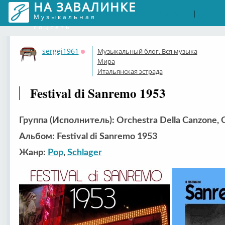
НА ЗАВАЛИНКЕ
Войти
Рег
|
Музыкальная
соцсеть
sergej1961
Музыкальный блог. Вся музыка
Оффлайн
Мира
Итальянская эстрада
Festival di Sanremo 1953
Группа (Исполнитель): Orchestra Della Canzone, O
Альбом: Festival di Sanremo 1953
Жанр:
Pop
,
Schlager