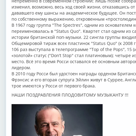
непременно в современном строении; лишь позже сообра
изменил, возможно, весь ход своей жизни, отказавшись от
дававшего ему шансы на академическое будущее. Он пост
по собственному выражению, откровенным «простолюдин
В 1967 году группа "The Spectres", одним из основателем 
переименовалась в "Status Quo". Квартет стал одним из 
истории британской поп-музыки. 22 сингла группы входил
Общемировой тираж всех пластинок "Status Quo" (к 2008 г
106 раз выступала в телепрограмме "Top of the Pops", 15 
«золотой» статус ("Don’t Stop" стал платиновым); четыре 
место. Всё это время Росси оставался её основным авторо
лидером.
В 2010 году Росси был удостоен награды орденом Британс
Фрэнсис и его вторая супруга Эйлин живут в Суррее, Англ
трое имеются у Росси от первого брака.
НАШИ ПОЗДРАВЛЕНИЯ ПЛОДОВИТОМУ МУЗЫКАНТУ !!!