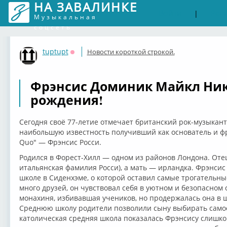
НА ЗАВАЛИНКЕ
Войти
Рег
|
Музыкальная
соцсеть
tuptupt
Новости короткой строкой.
Оффлайн
Фрэнсис Доминик Майкл Нико
рождения!
Сегодня своё 77-летие отмечает британский рок-музыкант,
наибольшую известность получивший как основатель и фр
Quo" — Фрэнсис Росси.
Родился в Форест-Хилл — одном из районов Лондона. Оте
итальянская фамилия Росси), а мать — ирландка. Фрэнсис
школе в Сиденхэме, о которой оставил самые трогательны
много друзей, он чувствовал себя в уютном и безопасном
монахиня, избивавшая учеников, но продержалась она в ш
Среднюю школу родители позволили сыну выбирать само
католическая средняя школа показалась Фрэнсису слишком